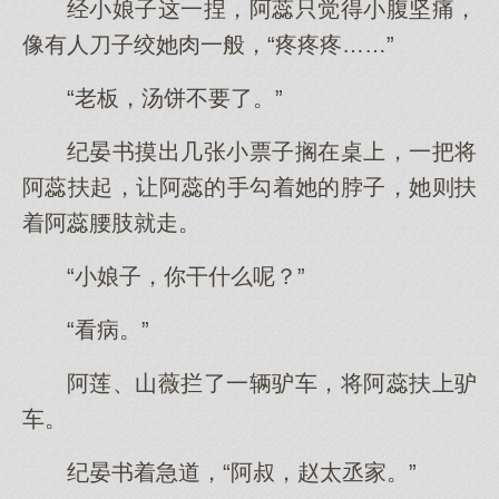
经小娘子这一捏，阿蕊只觉得小腹坚痛，
像有人刀子绞她肉一般，“疼疼疼……”
“老板，汤饼不要了。”
纪晏书摸出几张小票子搁在桌上，一把将
阿蕊扶起，让阿蕊的手勾着她的脖子，她则扶
着阿蕊腰肢就走。
“小娘子，你干什么呢？”
“看病。”
阿莲、山薇拦了一辆驴车，将阿蕊扶上驴
车。
纪晏书着急道，“阿叔，赵太丞家。”