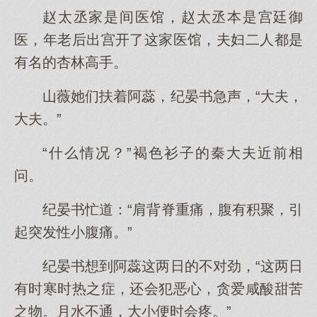
赵太丞家是间医馆，赵太丞本是宫廷御
医，年老后出宫开了这家医馆，夫妇二人都是
有名的杏林高手。
山薇她们扶着阿蕊，纪晏书急声，“大夫，
大夫。”
“什么情况？”褐色衫子的秦大夫近前相
问。
纪晏书忙道：“肩背脊重痛，腹有积聚，引
起突发性小腹痛。”
纪晏书想到阿蕊这两日的不对劲，“这两日
有时寒时热之症，还会犯恶心，贪爱咸酸甜苦
之物。月水不通，大小便时会疼。”