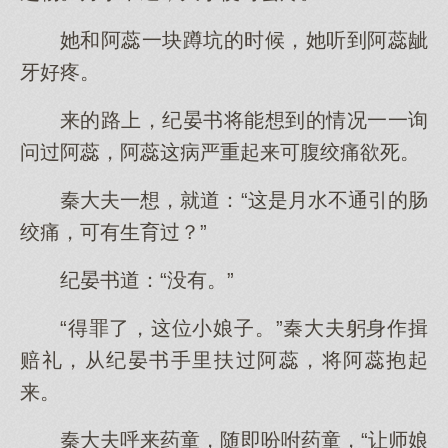
她和阿蕊一块蹲坑的时候，她听到阿蕊龇
牙好疼。
来的路上，纪晏书将能想到的情况一一询
问过阿蕊，阿蕊这病严重起来可腹绞痛欲死。
秦大夫一想，就道：“这是月水不通引的肠
绞痛，可有生育过？”
纪晏书道：“没有。”
“得罪了，这位小娘子。”秦大夫躬身作揖
赔礼，从纪晏书手里扶过阿蕊，将阿蕊抱起
来。
秦大夫呼来药童，随即吩咐药童，“让师娘