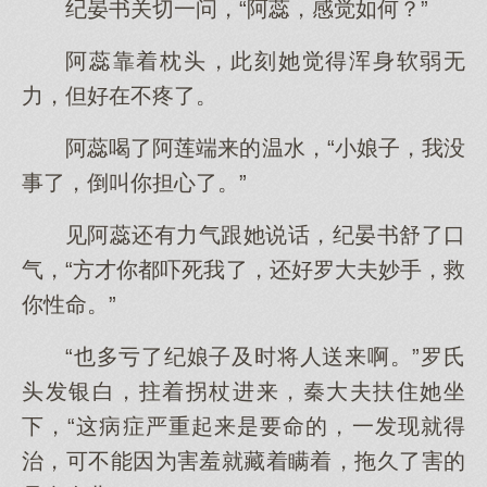
纪晏书关切一问，“阿蕊，感觉如何？”
阿蕊靠着枕头，此刻她觉得浑身软弱无
力，但好在不疼了。
阿蕊喝了阿莲端来的温水，“小娘子，我没
事了，倒叫你担心了。”
见阿蕊还有力气跟她说话，纪晏书舒了口
气，“方才你都吓死我了，还好罗大夫妙手，救
你性命。”
“也多亏了纪娘子及时将人送来啊。”罗氏
头发银白，拄着拐杖进来，秦大夫扶住她坐
下，“这病症严重起来是要命的，一发现就得
治，可不能因为害羞就藏着瞒着，拖久了害的