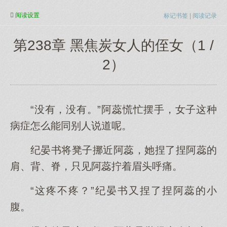
阅读
设置
标记书签
|
阅读记录
第238章 黑焦炭女人的侄女（1 /
2）
“没有，没有。”阿蕊慌忙摆手，女子这种
病症怎么能同别人说道呢。
纪晏书将凳子挪近阿蕊，她捏了捏阿蕊的
肩、背、脊，只见阿蕊拧着眉头呼痛。
“这疼不疼？”纪晏书又捏了捏阿蕊的小
腹。