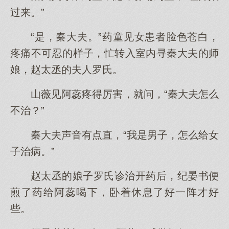
过来。”
“是，秦大夫。”药童见女患者脸色苍白，
疼痛不可忍的样子，忙转入室内寻秦大夫的师
娘，赵太丞的夫人罗氏。
山薇见阿蕊疼得厉害，就问，“秦大夫怎么
不治？”
秦大夫声音有点直，“我是男子，怎么给女
子治病。”
赵太丞的娘子罗氏诊治开药后，纪晏书便
煎了药给阿蕊喝下，卧着休息了好一阵才好
些。