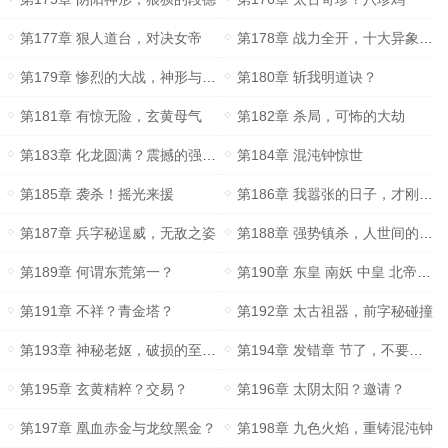
第177章 狠人道台，对决女帝
第178章 战力全开，十大异象合一？
第179章 惨烈的大战，神形与异象
第180章 斩我明道诀？
第181章 有惊无险，玄黄母气
第182章 杀局，可怖的大劫
第183章 化龙圆满？震撼的强者们
第184章 混沌钟惊世
第185章 袭杀！摇光来援
第186章 我嚣张的日子，才刚刚开始！
第187章 兵字秘逞威，无敌之姿
第188章 强势镇杀，人世间的杀手？
第189章 何谓东荒第一？
第190章 东皇 南妖 中皇 北帝 西菩萨
第191章 不祥？青金塔？
第192章 太古祖器，前字秘碰撞
第193章 神秘老妪，破损的至尊器？
第194章 发错章 节了，不要订阅
第195章 玄黄精粹？交易？
第196章 太阴太阳？邀请？
第197章 凰血赤金与龙纹黑金？
第198章 九色火焰，重铸混沌钟