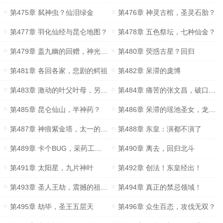
第475章 弑神虫？仙泪绿金
第476章 神灵古棺，圣灵石胎？
第477章 羽化仙经与昆仑地图？
第478章 五色祭坛，七种仙金？
第479章 盖九幽的回赠，神光台？
第480章 荧惑古星？回归
第481章 各回各家，悲剧的鳄祖
第482章 呆滞的庞博
第483章 激动的叶父叶母，另一个庞博
第484章 痛苦的张文昌，破口大骂的庞博
第485章 昆仑仙山，半神药？
第486章 呆滞的瑶池圣女，龙马？
第487章 神痕紫金塔，太一的安排
第488章 东皇：演都不演了
第489章 卡个BUG，采药工——白虎神药！
第490章 离去，回归北斗
第491章 太阳星，九片神叶
第492章 创法！东皇经出！
第493章 圣人王劫，震撼的祖王们
第494章 真正的禁忌领域！
第495章 劫毕，圣王五层天
第496章 众生百态，攻伐无双？