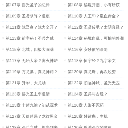
第107章 摇光圣子的忌惮
第108章 秘境开启，小有所获
第109章 圣贤杀阵？道痕
第110章 人王印？凰血赤金？
第111章 战己身？战力全开？
第112章 圣贤传承？太阴真经？
第113章 前字秘！圣兵之威
第114章 秘境血乱，可怕的兽潮
第115章 北域，四极大圆满
第116章 安妙依的跟随
第117章 无始大帝？离火神炉
第118章 恒宇经？九字帝文
第119章 万龙巢，真龙神药？
第120章 真龙珠，再次蜕变
第121章 升华，大龙劫
第122章 初临神城，圣光无匹
第123章 摇光圣主李道清
第124章 圣兵与古经？
第125章 十赌九输？初试源术
第126章 人形不死药
第127章 天价赌局？龙纹黑金
第128章 妙欲庵，生机
第129章 圣兵之威，摇光到来
第130章 瑶池圣女的邀请