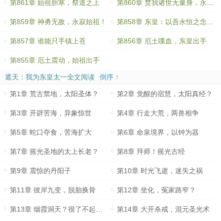
第861章 始祖胆寒，祭道之上
第860章 焚我诸世无量身，永寂尔等！
第859章 神勇无敌，永寂始祖！
第858章 东皇：以吾永恒之念，号令诸世之身
第857章 谁能只手镇上苍
第856章 厄土喋血，东皇出手
第855章 厄土震动，始祖出手
遮天：我为东皇太一全文阅读
倒序 ↑
第1章 荒古禁地，太阳圣体？
第2章 觉醒的宿慧，太阳真经？
第3章 开辟苦海，异象惊世
第4章 行走大荒，两兽相争
第5章 蛇口夺食，苦海扩大
第6章 命泉境界，以钟为器
第7章 摇光圣地的太上长老？
第8章 拜师！摇光古经
第9章 震惊的丹阳子
第10章 时光飞逝，迷失之祸
第11章 彼岸九变，脱胎换骨
第12章 坐化，冤家路窄？
第13章 烟霞洞天？很了不起吗？
第14章 大开杀戒，混元圣光术