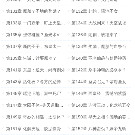
第131章 魔胎？圣地的奖励？
第132章 赴约，瑶池圣女
第133章 一门双帝，盯上天皇子？
第134章 大战到来！天空战场
第135章 强强碰撞？圣光术VS人王印
第136章 闹剧，该结束了！
第137章 新的圣子，东皇太一
第138章 奖励，魔胎与血祭台
第139章 告诫，讨要魔功？
第140章 不老仙葩与麒麟神药
第141章 东皇：逆天，尚有例外
第142章 杀手神朝的必杀令？
第143章 活化石？各方的忌惮
第144章 圣贤召见？紫府圣女
第145章 瑶池旧地，湖中死尸
第146章 西皇经，震撼的紫霞
第147章 太阳圣体+先天道胎，先天太阳圣体道胎？
第148章 连渡三劫，化龙第五变
第149章 奇妙的相遇，太阴体？
第150章 早夭之相？感动的姜婷婷
第151章 化解灾厄，脱胎换骨
第152章 八神蛮劲？妖帝九斩