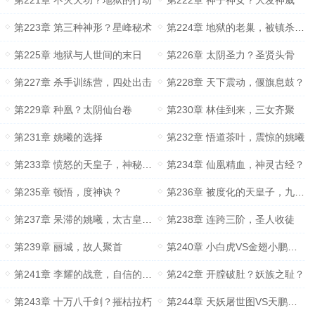
第221章 不灭天功？地狱的行动
第222章 神子神女？大发神威
第223章 第三种神形？星峰秘术
第224章 地狱的老巢，被镇杀的杀祖
第225章 地狱与人世间的末日
第226章 太阴圣力？圣贤头骨
第227章 杀手训练营，四处出击
第228章 天下震动，偃旗息鼓？
第229章 种凰？太阴仙台卷
第230章 林佳到来，三女齐聚
第231章 姚曦的选择
第232章 悟道茶叶，震惊的姚曦
第233章 愤怒的天皇子，神秘宝盒？
第234章 仙凰精血，神灵古经？
第235章 顿悟，度神诀？
第236章 被度化的天皇子，九秘的消息
第237章 呆滞的姚曦，太古皇族？
第238章 连跨三阶，圣人收徒
第239章 丽城，故人聚首
第240章 小白虎VS金翅小鹏王？
第241章 李耀的战意，自信的姚曦
第242章 开膛破肚？妖族之耻？
第243章 十万八千剑？摧枯拉朽
第244章 天妖屠世图VS天鹏博龙术