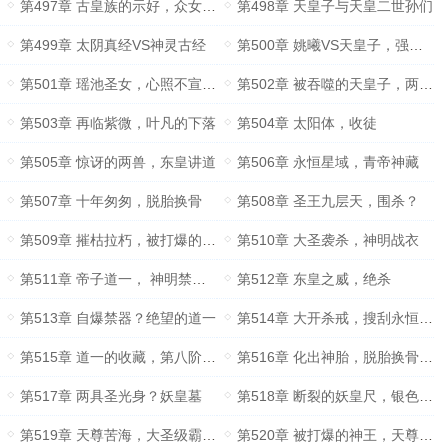
第497章 古皇族的示好，众女的变化
第498章 天皇子与天皇二世孙们
第499章 太阴真经VS神灵古经
第500章 姚曦VS天皇子，强强碰撞
第501章 瑶池圣女，心照不宣的关系
第502章 被吞噬的天皇子，两兽的选择
第503章 再临紫微，叶凡的下落
第504章 太阳体，收徒
第505章 惊讶的两兽，东皇讲道
第506章 永恒星域，青帝神藏
第507章 十年匆匆，脱胎换骨
第508章 圣王九层天，围杀？
第509章 摧枯拉朽，被打爆的舰队
第510章 大圣袭杀，神明战衣
第511章 帝子道一， 神明禁器？
第512章 东皇之威，绝杀
第513章 自爆禁器？绝望的道一
第514章 大开杀戒，搜刮永恒星域
第515章 道一的收藏，第八阶的进化液
第516章 化出神胎，脱胎换骨的姚曦
第517章 两具圣光身？妖皇墓
第518章 断裂的妖皇尺，银色巨龙
第519章 天尊苦海，大圣级霸体？
第520章 被打爆的神王，天尊命泉与四口杀剑