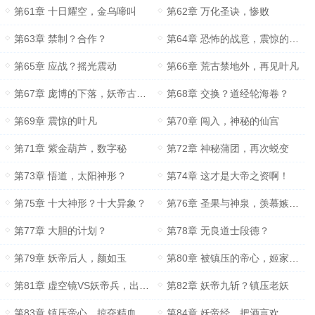
第61章 十日耀空，金乌啼叫
第62章 万化圣诀，惨败
第63章 禁制？合作？
第64章 恐怖的战意，震惊的摇光
第65章 应战？摇光震动
第66章 荒古禁地外，再见叶凡
第67章 庞博的下落，妖帝古经？
第68章 交换？道经轮海卷？
第69章 震惊的叶凡
第70章 闯入，神秘的仙宫
第71章 紫金葫芦，数字秘
第72章 神秘蒲团，再次蜕变
第73章 悟道，太阳神形？
第74章 这才是大帝之资啊！
第75章 十大神形？十大异象？
第76章 圣果与神泉，羡慕嫉妒恨的叶凡
第77章 大胆的计划？
第78章 无良道士段德？
第79章 妖帝后人，颜如玉
第80章 被镇压的帝心，姬家来袭
第81章 虚空镜VS妖帝兵，出手！
第82章 妖帝九斩？镇压老妖
第83章 镇压帝心，掠夺精血
第84章 妖帝经，把酒言欢