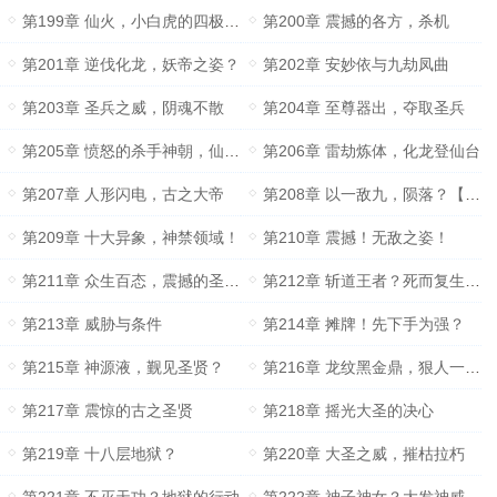
第199章 仙火，小白虎的四极大劫
第200章 震撼的各方，杀机
第201章 逆伐化龙，妖帝之姿？
第202章 安妙依与九劫凤曲
第203章 圣兵之威，阴魂不散
第204章 至尊器出，夺取圣兵
第205章 愤怒的杀手神朝，仙台大劫
第206章 雷劫炼体，化龙登仙台
第207章 人形闪电，古之大帝
第208章 以一敌九，陨落？【加更】
第209章 十大异象，神禁领域！
第210章 震撼！无敌之姿！
第211章 众生百态，震撼的圣主们！
第212章 斩道王者？死而复生的丹阳子
第213章 威胁与条件
第214章 摊牌！先下手为强？
第215章 神源液，觐见圣贤？
第216章 龙纹黑金鼎，狠人一脉的领头人
第217章 震惊的古之圣贤
第218章 摇光大圣的决心
第219章 十八层地狱？
第220章 大圣之威，摧枯拉朽