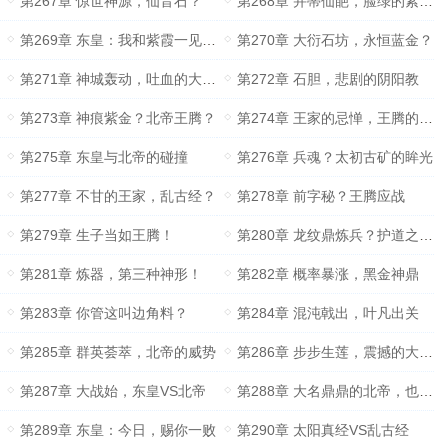
第267章 惊世神源，仙音石？
第268章 并蒂仙葩，脸绿的紫府圣主
第269章 东皇：我和紫霞一见如故！
第270章 大衍石坊，永恒蓝金？
第271章 神城轰动，吐血的大衍圣地
第272章 石胆，悲剧的阴阳教
第273章 神痕紫金？北帝王腾？
第274章 王家的忌惮，王腾的战意
第275章 东皇与北帝的碰撞
第276章 兵魂？太初古矿的眸光
第277章 不甘的王家，乱古经？
第278章 前字秘？王腾应战
第279章 生子当如王腾！
第280章 龙纹鼎炼兵？护道之器？
第281章 炼器，第三种神形！
第282章 概率暴涨，黑金神鼎
第283章 你管这叫边角料？
第284章 混沌戟出，叶凡出关
第285章 群英荟萃，北帝的威势
第286章 步步生莲，震撼的大人物们
第287章 大战始，东皇VS北帝
第288章 大名鼎鼎的北帝，也不顾如此嘛！
第289章 东皇：今日，赐你一败
第290章 太阳真经VS乱古经