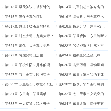
第613章 融天神诀，被算计的至尊们
第614章 九重仙劫？被夺舍的金乌
第615章 逍遥天尊的谋划
第616章 盗天机，与天尊夺术
第617章 碾压！被杀爆的昀亘
第618章 极尽升华，东皇VS逍遥天尊
第619章 时空大道，九幽大帝？
第620章 举世皆惊，东皇路断？
第621章 炼化九大天尊，无敌威势
第622章 另类成道？胆寒的至尊们
第623章 憋屈的轮回之主
第624章 被碾压的逍遥天尊
第625章 阳极生阴？升华的混沌钟
第626章 击穿万道，震动世间
第627章 万古未有，映照诸天！
第628章 东皇：滚出我的不死山！
第629章 东皇威势，横推不死山
第630章 极尽升华？被打爆的石皇
第631章 东皇山！举世震动
第632章 太一天帝？玄武皇的请求
第633章 一人得道，鸡犬升天
第634章 东皇讲道，接连突破