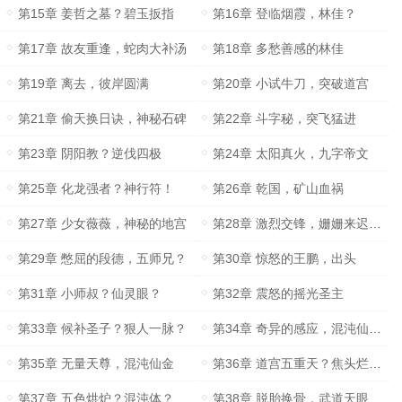
第15章 姜哲之墓？碧玉扳指
第16章 登临烟霞，林佳？
第17章 故友重逢，蛇肉大补汤
第18章 多愁善感的林佳
第19章 离去，彼岸圆满
第20章 小试牛刀，突破道宫
第21章 偷天换日诀，神秘石碑
第22章 斗字秘，突飞猛进
第23章 阴阳教？逆伐四极
第24章 太阳真火，九字帝文
第25章 化龙强者？神行符！
第26章 乾国，矿山血祸
第27章 少女薇薇，神秘的地宫
第28章 激烈交锋，姗姗来迟的胖道士
第29章 憋屈的段德，五师兄？
第30章 惊怒的王鹏，出头
第31章 小师叔？仙灵眼？
第32章 震怒的摇光圣主
第33章 候补圣子？狠人一脉？
第34章 奇异的感应，混沌仙土？
第35章 无量天尊，混沌仙金
第36章 道宫五重天？焦头烂额的阴阳教
第37章 五色烘炉？混沌体？
第38章 脱胎换骨，武道天眼