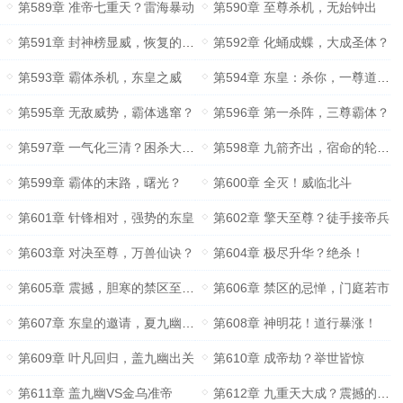
第589章 准帝七重天？雷海暴动
第590章 至尊杀机，无始钟出
第591章 封神榜显威，恢复的盖九幽
第592章 化蛹成蝶，大成圣体？
第593章 霸体杀机，东皇之威
第594章 东皇：杀你，一尊道身足以！
第595章 无敌威势，霸体逃窜？
第596章 第一杀阵，三尊霸体？
第597章 一气化三清？困杀大成霸体
第598章 九箭齐出，宿命的轮回？
第599章 霸体的末路，曙光？
第600章 全灭！威临北斗
第601章 针锋相对，强势的东皇
第602章 擎天至尊？徒手接帝兵
第603章 对决至尊，万兽仙诀？
第604章 极尽升华？绝杀！
第605章 震撼，胆寒的禁区至尊们
第606章 禁区的忌惮，门庭若市
第607章 东皇的邀请，夏九幽的担忧
第608章 神明花！道行暴涨！
第609章 叶凡回归，盖九幽出关
第610章 成帝劫？举世皆惊
第611章 盖九幽VS金乌准帝
第612章 九重天大成？震撼的至尊们