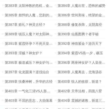
第383章 太阳神教的危机，金乌大圣？
第384章 人魔出世，恐怖的威势
第385章 彪悍的人魔，悲剧的金乌大圣
第386章 世间美味，绝望的金乌王
第387章 赔礼？神灵古经？
第388章 修复杀阵，太阴真经
第389章 镇压人魔？对太阳神教的安排
第390章 仙凰图腾？者字秘
第391章 紫霞怀孕？不死天皇的二世孙们
第392章 神痕紫金？游历天下
第393章 淫贼？神女炉？
第394章 紫霞VS燕一夕，碾压
第395章 极道威压？神女炉与离火神炉
第396章 两座神女炉？人皇坐关地？
第397章 化龙圆满？逆伐仙台
第398章 人魔离去，北海汤谷
第399章 扶桑神树，升华的古经
第400章 惊人的收获，斩道？
第401章 一气化三清VS人形闪电
第402章 天帝法相，四面八臂
第403章 不屈的意志，大劫落幕
第404章 震撼的诸教，斩道三重天