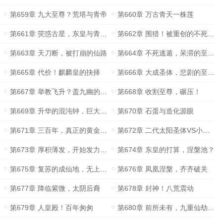
第659章 九大至尊？荒塔与青帝
第660章 万古青天一株莲
第661章 荧惑古星，东皇与青帝的一击
第662章 围猎！被重创的不死天皇
第663章 天刀断，被打崩的仙路
第664章 不死逃遁，呆滞的至尊们
第665章 代价！麒麟皇的抉择
第666章 大成圣体，悲剧的至尊们
第667章 举教飞升？盖九幽的阻止
第668章 收割至尊，碾压！
第669章 升华的混沌钟，巨大的收获
第670章 石蛋与造化源眼
第671章 三百年，真正的黄金大世
第672章 二代太阳圣体VS小仙凰
第673章 厚积薄发，开始发力的叶凡
第674章 东皇的打算，涅槃池？
第675章 复苏的成仙地，无上仙液
第676章 凤凰涅槃，齐齐破关
第677章 降临紫微，太阴后裔
第678章 封神！八荒震动
第679章 人皇殿！百年匆匆
第680章 前所未有，九重仙劫齐现