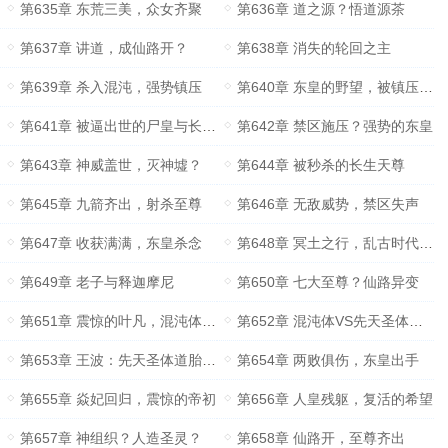
第635章 东荒三美，众女齐聚
第636章 道之源？悟道源茶
第637章 讲道，成仙路开？
第638章 消失的轮回之主
第639章 杀入混沌，强势镇压
第640章 东皇的野望，被镇压的四大至尊
第641章 被逼出世的尸皇与长生天尊
第642章 禁区施压？强势的东皇
第643章 神威盖世，灭神墟？
第644章 被秒杀的长生天尊
第645章 九箭齐出，射杀至尊
第646章 无敌威势，禁区失声
第647章 收获满满，东皇杀念
第648章 冥土之行，乱古时代的帝尸
第649章 老子与释迦摩尼
第650章 七大至尊？仙路异变
第651章 震惊的叶凡，混沌体王波？
第652章 混沌体VS先天圣体道胎
第653章 王波：先天圣体道胎，不差！
第654章 两败俱伤，东皇出手
第655章 焱妃回归，震惊的帝初
第656章 人皇残躯，复活的希望
第657章 神组织？人造圣灵？
第658章 仙路开，至尊齐出