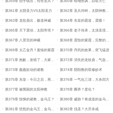
第359章 抬手镇压，传世圣兵？
第360章 暗嘲热讽，自取灭亡
第361章 太阴圣力VS太阳圣力
第362章 圣兵对峙，太阴神教的老巢
第363章 龙纹鼎出，极道神威
第364章 东皇的霸道，震慑！
第365章 天下震动，太阳帝塔？
第366章 老子传承，太清圣境现世
第367章 八景宫的神藏
第368章 震惊的紫霞，完整的道德经
第369章 太乙金丹？羞恼的紫霞
第370章 丹药的效果，突飞猛进
第371章 抱歉，发错了，大家不要订阅
第372章 消失的龙纹鼎，气急败坏？
第373章 蠢蠢欲动的诸教
第374章 阴阳教的双修妙术
第375章 东皇：今日之后，再无金乌族！
第376章 一气化三清，大杀四方
第377章 被围困的太阳神教
第378章 圈养？度化？
第379章 惊悚的诸教，金乌王？
第380章 威胁？将成道的金乌准帝？
第381章 愤怒的金乌王，金乌圣人的忌惮
第382章 伐圣？大开杀戒