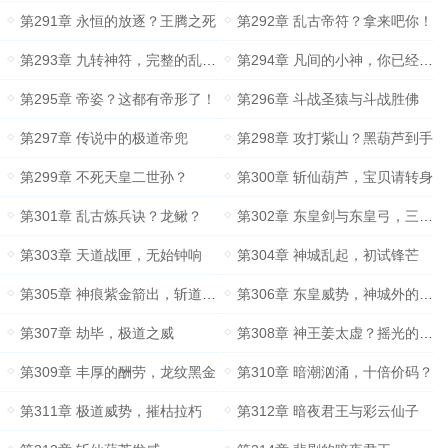
第291章 永恒的放逐？王腾之死
第292章 乱古帝符？拿来吧你！
第293章 九转神符，完整的乱古经
第294章 凡间的小神，你已经尽力了
第295章 帝姿？这都有帝形了！
第296章 斗战圣猿与斗战胜佛
第297章 传说中的极道帝兜
第298章 攻打紫山？黑葫芦到手
第299章 不死天皇二世孙？
第300章 斩仙葫芦，宝贝请转身
第301章 乱古炼兵诀？龙鳅？
第302章 东皇剑与东皇弓，三支神箭
第303章 天道战匣，无始钟响
第304章 神城乱起，初试锋芒
第305章 神痕紫金箭出，斩道王者？
第306章 东皇威势，神城外的雷劫
第307章 劫毕，极道之威
第308章 神王姜太虚？摇光的态度
第309章 丰厚的酬劳，龙纹黑金
第310章 暗潮汹涌，十倍价码？
第311章 极道威势，摧枯拉朽
第312章 暗夜君王与彩云仙子