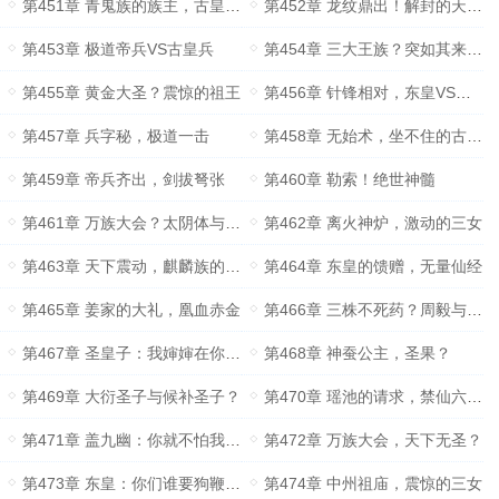
第451章 青鬼族的族主，古皇兵？
第452章 龙纹鼎出！解封的天帝战车
第453章 极道帝兵VS古皇兵
第454章 三大王族？突如其来的袭杀
第455章 黄金大圣？震惊的祖王
第456章 针锋相对，东皇VS黄金王
第457章 兵字秘，极道一击
第458章 无始术，坐不住的古皇族
第459章 帝兵齐出，剑拔弩张
第460章 勒索！绝世神髓
第461章 万族大会？太阴体与人皇印
第462章 离火神炉，激动的三女
第463章 天下震动，麒麟族的态度
第464章 东皇的馈赠，无量仙经
第465章 姜家的大礼，凰血赤金
第466章 三株不死药？周毅与王子文
第467章 圣皇子：我婶婶在你手上
第468章 神蚕公主，圣果？
第469章 大衍圣子与候补圣子？
第470章 瑶池的请求，禁仙六封？
第471章 盖九幽：你就不怕我直接证道？
第472章 万族大会，天下无圣？
第473章 东皇：你们谁要狗鞭补补吗？
第474章 中州祖庙，震惊的三女