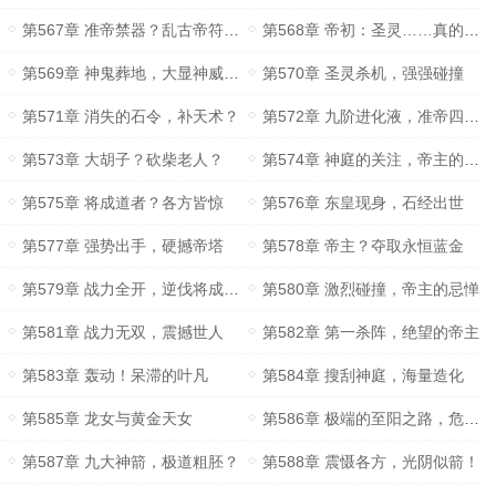
第567章 准帝禁器？乱古帝符的仿品
第568章 帝初：圣灵……真的很强吗？
第569章 神鬼葬地，大显神威的焱妃
第570章 圣灵杀机，强强碰撞
第571章 消失的石令，补天术？
第572章 九阶进化液，准帝四重天
第573章 大胡子？砍柴老人？
第574章 神庭的关注，帝主的忌惮
第575章 将成道者？各方皆惊
第576章 东皇现身，石经出世
第577章 强势出手，硬撼帝塔
第578章 帝主？夺取永恒蓝金
第579章 战力全开，逆伐将成道者
第580章 激烈碰撞，帝主的忌惮
第581章 战力无双，震撼世人
第582章 第一杀阵，绝望的帝主
第583章 轰动！呆滞的叶凡
第584章 搜刮神庭，海量造化
第585章 龙女与黄金天女
第586章 极端的至阳之路，危机与机遇？
第587章 九大神箭，极道粗胚？
第588章 震慑各方，光阴似箭！