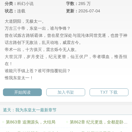
分类：
科幻小说
字数：
285 万
状态：
连载
更新：
2026-07-04
大道阴阳，无极太一。
万古三十帝，东皇一出，谁与争锋？
曾在试炼古路斩霸体，曾在星空深处与混沌体同世竞逐，也曾于神
话古路创下无敌法，乱天动地，威震古今。
帝术一出，十方俱灭，震古烁今无人敌。
大世沉浮，岁月变迁，纪元更替，仙王伏尸，帝者喋血，惟吾恒
在！
谁能只手镇上苍？谁可弹指覆轮回？
惟我东皇太一！
开始阅读
加入书架
TXT 下载
遮天：我为东皇太一最新章节
第863章 追溯源头，大结局
第862章 纪元更迭，全都是卧底？