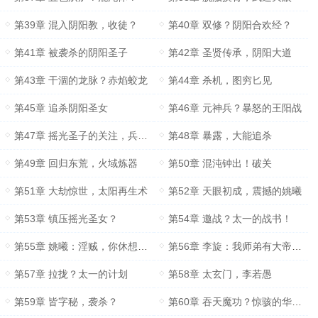
第39章 混入阴阳教，收徒？
第40章 双修？阴阳合欢经？
第41章 被袭杀的阴阳圣子
第42章 圣贤传承，阴阳大道
第43章 干涸的龙脉？赤焰蛟龙
第44章 杀机，图穷匕见
第45章 追杀阴阳圣女
第46章 元神兵？暴怒的王阳战
第47章 摇光圣子的关注，兵字秘
第48章 暴露，大能追杀
第49章 回归东荒，火域炼器
第50章 混沌钟出！破关
第51章 大劫惊世，太阳再生术
第52章 天眼初成，震撼的姚曦
第53章 镇压摇光圣女？
第54章 邀战？太一的战书！
第55章 姚曦：淫贼，你休想得逞！
第56章 李旋：我师弟有大帝之姿
第57章 拉拢？太一的计划
第58章 太玄门，李若愚
第59章 皆字秘，袭杀？
第60章 吞天魔功？惊骇的华云飞