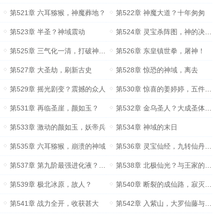
第521章 六耳猕猴，神魔葬地？
第522章 神魔大道？十年匆匆
第523章 半圣？神域震动
第524章 灵宝杀阵图，神的决意！
第525章 三气化一清，打破神禁的道身
第526章 东皇镇世拳，屠神！
第527章 大圣劫，刷新古史
第528章 惊恐的神域，离去
第529章 摇光剧变？震撼的众人
第530章 惊喜的姜婷婷，五件帝兵？
第531章 再临圣崖，颜如玉？
第532章 金乌圣人？大成圣体尸骸
第533章 激动的颜如玉，妖帝兵
第534章 神域的末日
第535章 六耳猕猴，崩溃的神域
第536章 灵宝仙经，九转仙丹残块
第537章 第九阶最强进化液？妖帝之心？
第538章 北极仙光？与王家的交易
第539章 极北冰原，故人？
第540章 断裂的成仙路，寂灭天功？
第541章 战力全开，收获甚大
第542章 入紫山，大罗仙藤与太初命石？