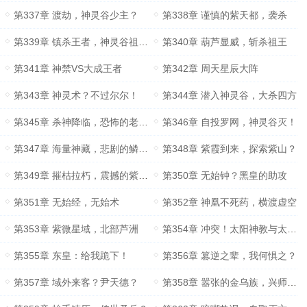
第337章 渡劫，神灵谷少主？
第338章 谨慎的紫天都，袭杀
第339章 镇杀王者，神灵谷祖王？
第340章 葫芦显威，斩杀祖王
第341章 神禁VS大成王者
第342章 周天星辰大阵
第343章 神灵术？不过尔尔！
第344章 潜入神灵谷，大杀四方
第345章 杀神降临，恐怖的老祖王
第346章 自投罗网，神灵谷灭！
第347章 海量神藏，悲剧的鳞羽族
第348章 紫霞到来，探索紫山？
第349章 摧枯拉朽，震撼的紫府圣女
第350章 无始钟？黑皇的助攻
第351章 无始经，无始术
第352章 神凰不死药，横渡虚空
第353章 紫微星域，北部芦洲
第354章 冲突！太阳神教与太阴神教
第355章 东皇：给我跪下！
第356章 篡逆之辈，我何惧之？
第357章 域外来客？尹天德？
第358章 嚣张的金乌族，兴师问罪？