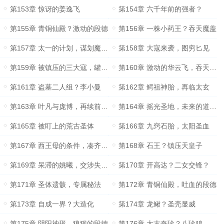
第153章 惊讶的姜逸飞
第154章 六千年前的强者？
第155章 青铜仙殿？激动的段德
第156章 一株小药王？吞天魔盖
第157章 太一的计划，谋划魔罐？
第158章 大寇来袭，图穷匕见
第159章 被镇压的三大寇，罐盖合一
第160章 激动的华云飞，吞天魔功
第161章 盗墓二人组？李小曼
第162章 鳄祖神胎，再临太玄
第163章 叶凡与庞博，再续前缘？
第164章 摇光圣地，未来的道侣？
第165章 被盯上的荒古圣体
第166章 九窍石胎，太阳圣血
第167章 西王母的条件，凑齐道经？
第168章 石王？镇压天皇子
第169章 呆滞的姚曦，交涉失败？
第170章 开高达？二女交锋？
第171章 圣体遗骸，专属秘法
第172章 青铜仙殿，吐血的段德
第173章 自成一界？大造化
第174章 龙鳅？圣壳显威
第175章 阴阳神形，狼狈的段德
第176章 太古奇珍？八珍鸡