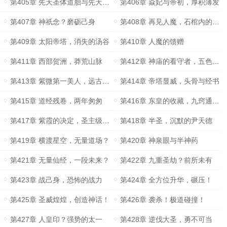
第405章 先天圣体道胎与先天太阳道胎
第406章 焱妃与帝初，厚积薄发
第407章 神祇念？磨砺己身
第408章 再见人魔，石棺内的人皮
第409章 太阳帝塔，消失的汤谷
第410章 人魔的馈赠
第411章 西部贺洲，莽荒山脉
第412章 神庙的看守者，五色祭坛
第413章 紫微第一美人，远古大圣的洞府？
第414章 帝塔显威，头骨与经书
第415章 道经残卷，两年匆匆
第416章 东皇的收藏，九窍通灵神液
第417章 紫霞的决定，圣主级的道胎
第418章 半圣，沉默的尹天德
第419章 横渡星空，无量道场？
第420章 神泉眼与半神药
第421章 无量仙经，一段未来？
第422章 九重圣劫？前所未有
第423章 战己身，恐怖的战力
第424章 全方位升华，碾压！
第425章 圣威煌煌，创造神话！
第426章 袭杀！极道碰撞！
第427章 人皇印？强势的太一
第428章 逆伐大圣，勇不可当