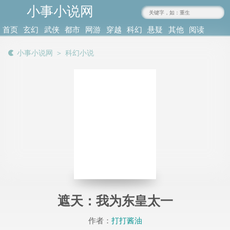
小事小说网
www.xiaoshi.org
首页
玄幻
武侠
都市
网游
穿越
科幻
悬疑
其他
阅读
小说
仙侠
小说
竞技
小说
小说
推理
小说
记录
小事小说网
＞
科幻小说
遮天：我为东皇太一
作者：
打打酱油