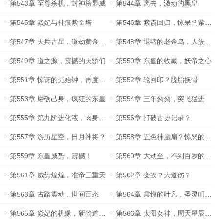
第543章 至尊杀机，封神榜显威
第544章 离去，激动的黑皇
第545章 焱妃与神痕紫金塔
第546章 紫霞回归，惊呆的紫府高层
第547章 天兵古星，道劫黄金钟？
第548章 退缩的老金乌，人族试炼古路？
第549章 道之源，震撼的天骄们
第550章 东皇的收藏，妖帝之心
第551章 惊讶的无始钟，再度冲关？
第552章 轮回印？脱胎换骨
第553章 磨砺己身，疯狂的东皇
第554章 三年匆匆，突飞猛进
第555章 第九阶进化液，肉身成帝？
第556章 打破古史记录？
第557章 游历星空，日月神将？
第558章 五色神凰扇？惊怒的日月神将
第559章 东皇威势，震撼！
第560章 大劫至，不到百岁的准帝？
第561章 威势煌煌，准帝三重天
第562章 变故？大道伤？
第563章 古路震动，世间百态
第564章 震惊的叶凡，圣灵叩关？
第565章 焱妃的机缘，新的道之源？
第566章 太阳女神，周天星辰大阵？