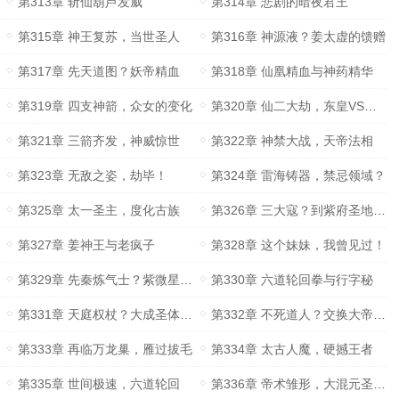
第313章 斩仙葫芦发威
第314章 悲剧的暗夜君王
第315章 神王复苏，当世圣人
第316章 神源液？姜太虚的馈赠
第317章 先天道图？妖帝精血
第318章 仙凰精血与神药精华
第319章 四支神箭，众女的变化
第320章 仙二大劫，东皇VS人形闪电
第321章 三箭齐发，神威惊世
第322章 神禁大战，天帝法相
第323章 无敌之姿，劫毕！
第324章 雷海铸器，禁忌领域？
第325章 太一圣主，度化古族
第326章 三大寇？到紫府圣地提亲？
第327章 姜神王与老疯子
第328章 这个妹妹，我曾见过！
第329章 先秦炼气士？紫微星域的坐标
第330章 六道轮回拳与行字秘
第331章 天庭权杖？大成圣体尸骸
第332章 不死道人？交换大帝阵纹
第333章 再临万龙巢，雁过拔毛
第334章 太古人魔，硬撼王者
第335章 世间极速，六道轮回
第336章 帝术雏形，大混元圣光术