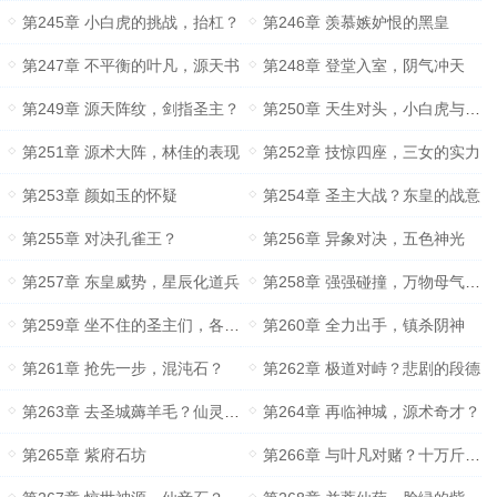
第245章 小白虎的挑战，抬杠？
第246章 羡慕嫉妒恨的黑皇
第247章 不平衡的叶凡，源天书
第248章 登堂入室，阴气冲天
第249章 源天阵纹，剑指圣主？
第250章 天生对头，小白虎与大黑狗
第251章 源术大阵，林佳的表现
第252章 技惊四座，三女的实力
第253章 颜如玉的怀疑
第254章 圣主大战？东皇的战意
第255章 对决孔雀王？
第256章 异象对决，五色神光
第257章 东皇威势，星辰化道兵
第258章 强强碰撞，万物母气鼎暴露
第259章 坐不住的圣主们，各怀鬼胎
第260章 全力出手，镇杀阴神
第261章 抢先一步，混沌石？
第262章 极道对峙？悲剧的段德
第263章 去圣城薅羊毛？仙灵眼薇薇
第264章 再临神城，源术奇才？
第265章 紫府石坊
第266章 与叶凡对赌？十万斤源？