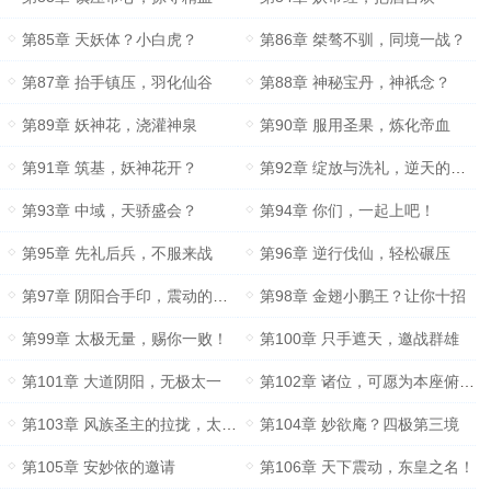
第85章 天妖体？小白虎？
第86章 桀骜不驯，同境一战？
第87章 抬手镇压，羽化仙谷
第88章 神秘宝丹，神祇念？
第89章 妖神花，浇灌神泉
第90章 服用圣果，炼化帝血
第91章 筑基，妖神花开？
第92章 绽放与洗礼，逆天的小白虎
第93章 中域，天骄盛会？
第94章 你们，一起上吧！
第95章 先礼后兵，不服来战
第96章 逆行伐仙，轻松碾压
第97章 阴阳合手印，震动的大人物们
第98章 金翅小鹏王？让你十招
第99章 太极无量，赐你一败！
第100章 只手遮天，邀战群雄
第101章 大道阴阳，无极太一
第102章 诸位，可愿为本座俯首？
第103章 风族圣主的拉拢，太阳体？
第104章 妙欲庵？四极第三境
第105章 安妙依的邀请
第106章 天下震动，东皇之名！