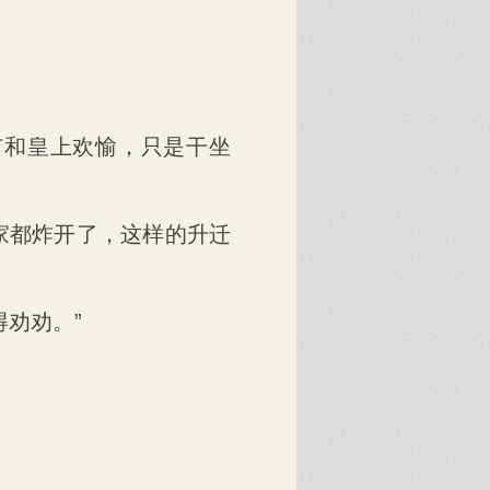
有和皇上欢愉，只是干坐
家都炸开了，这样的升迁
劝劝。”