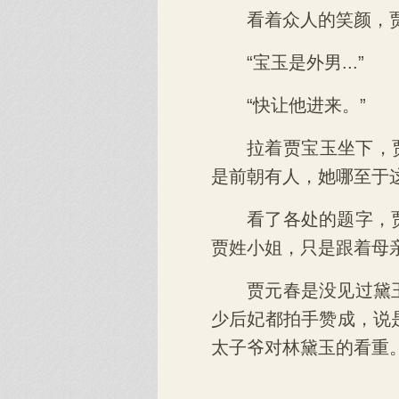
看着众人的笑颜，
“宝玉是外男...”
“快让他进来。”
拉着贾宝玉坐下，
是前朝有人，她哪至于这
看了各处的题字，
贾姓小姐，只是跟着母
贾元春是没见过黛
少后妃都拍手赞成，说
太子爷对林黛玉的看重