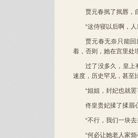
贾元春抿了抿唇，
“这侍寝以后啊，
贾元春无奈只能回
着，否则，她在宫里处
过了没多久，皇上
速度，历史罕见，甚至
“姐姐，封妃也就
佟皇贵妃揉了揉眉
“不行，我们一块去
“何必让她老人家烦