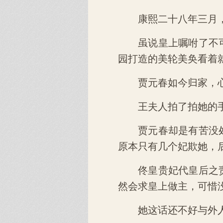
康熙二十八年三月
虽说皇上嘱咐了不
园打造的美轮美奂看着
贾元春如今归家，
王夫人拍了拍她的手
贾元春却是有苦没
原本只有几个妃欺她，
佟皇贵妃代皇后之
然会求皇上做主，可惜
她这话还不好与外