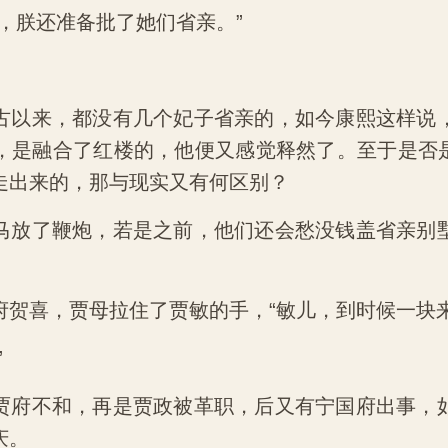
，朕还准备批了她们省亲。”
古以来，都没有几个妃子省亲的，如今康熙这样说
，是融合了红楼的，他便又感觉释然了。至于是否是现
走出来的，那与现实又有何区别？
马放了鞭炮，若是之前，他们还会愁没钱盖省亲别
府贺喜，贾母拉住了贾敏的手，“敏儿，到时候一块
”
贾府不和，再是贾政被革职，后又有宁国府出事，
庆。