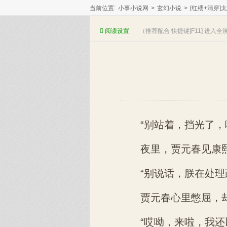
当前位置:
小事小说网
>
玄幻小说
>
[红楼+清穿]
阅读
设置
（推荐配合 快捷键[F11] 进入
“别站着，挡光了，
夜里，贾元春见康熙
“别说话，朕在处理
贾元春心里憋屈，
“哎呦，来啦，我还