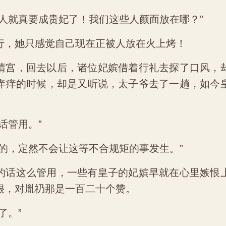
贱人就真要成贵妃了！我们这些人颜面放在哪？”
行，她只感觉自己现在正被人放在火上烤！
清宫，回去以后，诸位妃嫔借着行礼去探了口风，
痒痒的时候，却是又听说，太子爷去了一趟，如今
话管用。”
体的，定然不会让这等不合规矩的事发生。”
的话这么管用，一些有皇子的妃嫔早就在心里嫉恨
很，对胤礽那是一百二十个赞。
了。”