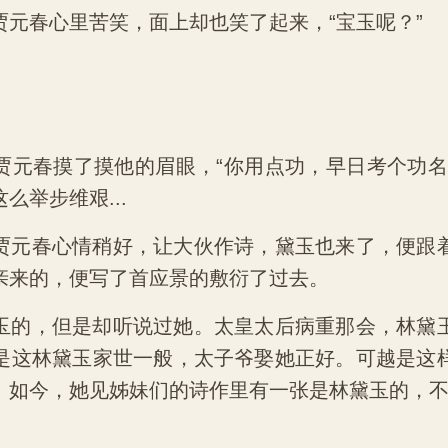
贾元春心里苦笑，面上却也笑了起来，“宝玉呢？”
贾元春摸了摸他的眉眼，“你用点功，早日考个功名
么举步维艰...
贾元春心情稍好，让大伙作诗，黛玉也来了，便跟
亲来的，便写了首应景的敷衍了过去。
玉的，但是却听说过她。太皇太后病重那会，林黛
是这林黛玉家世一般，太子爷娶她正好。可越是这
。如今，她见姊妹们的诗作里有一张是林黛玉的，