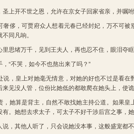
，圣上开不世之恩，允许在京女子回家省亲，并嘱
可奢侈，可贾府众人想着元春已经封妃，万不可被
就不同凡响。
心里思绪万千，见到王夫人，再也忍不住，眼泪夺
，“不哭，如今不也熬出来了吗？”
处说，皇上对她毫无情意，对她的好也不过是看在
后来见没人管，位份比她低的都敢爬在她头上，使
责，她算是背主，自然不敢找她主持公道。如果皇
没有。她想去求太子，可太子不好干涉后宫之事，
人说，其他人听了，只会说她没本事，这般盛宠都