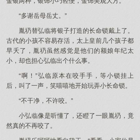
金银两种，银饰小巧轻便，金饰美观大方。
“多谢岳母岳丈。”
胤礽替弘临将银子打造的长命锁戴上了。
古代的小孩不容易存活，太上皇前几个孩子都
早夭了，胤礽虽然感觉是他们的额娘年纪太
小，却也担心弘临出个什么事。
“啊！”弘临原本在咬手手，等小锁挂上
后，叫了一声，笑嘻嘻地开始玩弄小长命锁。
“不干净，不许咬。”
小弘临像是听懂了，还瞪了一眼胤礽，竟
然真的不再咬了。