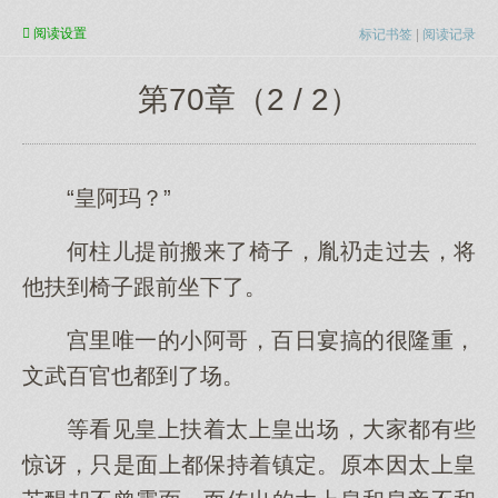
阅读
设置
标记书签
|
阅读记录
第70章（2 / 2）
“皇阿玛？”
何柱儿提前搬来了椅子，胤礽走过去，将
他扶到椅子跟前坐下了。
宫里唯一的小阿哥，百日宴搞的很隆重，
文武百官也都到了场。
等看见皇上扶着太上皇出场，大家都有些
惊讶，只是面上都保持着镇定。原本因太上皇