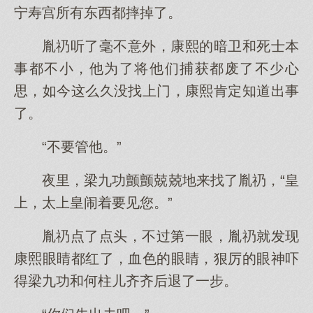
宁寿宫所有东西都摔掉了。
胤礽听了毫不意外，康熙的暗卫和死士本
事都不小，他为了将他们捕获都废了不少心
思，如今这么久没找上门，康熙肯定知道出事
了。
“不要管他。”
夜里，梁九功颤颤兢兢地来找了胤礽，“皇
上，太上皇闹着要见您。”
胤礽点了点头，不过第一眼，胤礽就发现
康熙眼睛都红了，血色的眼睛，狠厉的眼神吓
得梁九功和何柱儿齐齐后退了一步。