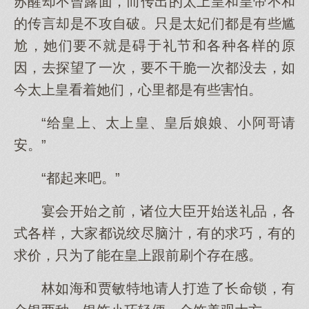
苏醒却不曾露面，而传出的太上皇和皇帝不和
的传言却是不攻自破。只是太妃们都是有些尴
尬，她们要不就是碍于礼节和各种各样的原
因，去探望了一次，要不干脆一次都没去，如
今太上皇看着她们，心里都是有些害怕。
“给皇上、太上皇、皇后娘娘、小阿哥请
安。”
“都起来吧。”
宴会开始之前，诸位大臣开始送礼品，各
式各样，大家都说绞尽脑汁，有的求巧，有的
求价，只为了能在皇上跟前刷个存在感。
林如海和贾敏特地请人打造了长命锁，有