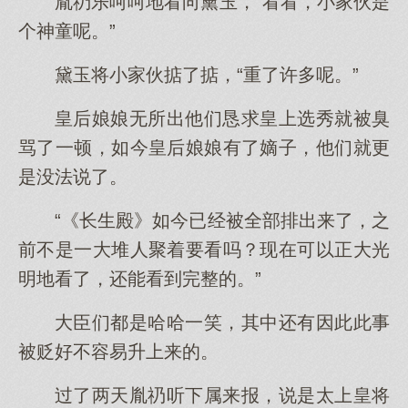
胤礽乐呵呵地看向黛玉，“看看，小家伙是
个神童呢。”
黛玉将小家伙掂了掂，“重了许多呢。”
皇后娘娘无所出他们恳求皇上选秀就被臭
骂了一顿，如今皇后娘娘有了嫡子，他们就更
是没法说了。
“《长生殿》如今已经被全部排出来了，之
前不是一大堆人聚着要看吗？现在可以正大光
明地看了，还能看到完整的。”
大臣们都是哈哈一笑，其中还有因此此事
被贬好不容易升上来的。
过了两天胤礽听下属来报，说是太上皇将