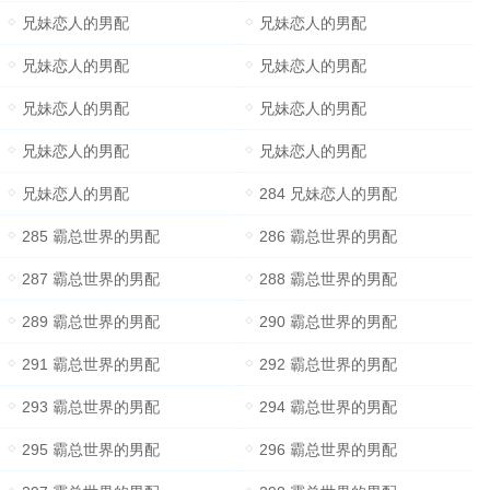
兄妹恋人的男配
兄妹恋人的男配
兄妹恋人的男配
兄妹恋人的男配
兄妹恋人的男配
兄妹恋人的男配
兄妹恋人的男配
兄妹恋人的男配
兄妹恋人的男配
284 兄妹恋人的男配
285 霸总世界的男配
286 霸总世界的男配
287 霸总世界的男配
288 霸总世界的男配
289 霸总世界的男配
290 霸总世界的男配
291 霸总世界的男配
292 霸总世界的男配
293 霸总世界的男配
294 霸总世界的男配
295 霸总世界的男配
296 霸总世界的男配