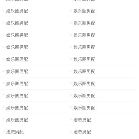
娱乐圈男配
娱乐圈男配
娱乐圈男配
娱乐圈男配
娱乐圈男配
娱乐圈男配
娱乐圈男配
娱乐圈男配
娱乐圈男配
娱乐圈男配
娱乐圈男配
娱乐圈男配
娱乐圈男配
娱乐圈男配
娱乐圈男配
娱乐圈男配
娱乐圈男配
娱乐圈男配
娱乐圈男配
虐恋男配
虐恋男配
虐恋男配