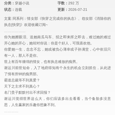
分类：
穿越小说
字数：
292 万
状态：
连载
更新：
2026-07-21
文案:同系列：情女部《快穿之完成你的执念》、怨女部《消除你的
执念[快穿]》欢迎收藏订阅~
………………
你为她擦眼泪、送她南瓜马车、招之即来挥之即去，难过她的难过
开心她的开心，她却对你说：你是个好人，可我喜欢他。
你爱她一生，念念不忘，她或被负心薄幸或子孙满堂，心中依旧只
有一人，那人不是你。
世上有百年缠绵的情女，也有执念难放的痴男。
谢运川前世短命，入了地府得知有个永生的机会立刻抓住，从此进
了情有所钟的痴男部。
霸道总裁等不到真爱？
天下之主求不到真心？
名门贵子默默付出不求回报？
谢运川觉得世界这么大，你们应该多出去看看，当个备胎多没意
思，人生赢家的乐趣你想象不到。
…………