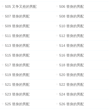
505 又争又抢的男配
506 替身的男配
507 替身的男配
508 替身的男配
509 替身的男配
510 替身的男配
511 替身的男配
512 替身的男配
513 替身的男配
514 替身的男配
515 替身的男配
516 替身的男配
517 替身的男配
518 替身的男配
519 替身的男配
520 替身的男配
521 替身的男配
522 替身的男配
523 替身的男配
524 替身的男配
525 替身的男配
526 替身的男配