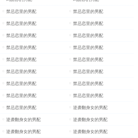
禁忌恋里的男配
禁忌恋里的男配
禁忌恋里的男配
禁忌恋里的男配
禁忌恋里的男配
禁忌恋里的男配
禁忌恋里的男配
禁忌恋里的男配
禁忌恋里的男配
禁忌恋里的男配
禁忌恋里的男配
禁忌恋里的男配
禁忌恋里的男配
禁忌恋里的男配
禁忌恋里的男配
禁忌恋里的男配
禁忌恋里的男配
逆袭翻身女的男配
逆袭翻身女的男配
逆袭翻身女的男配
逆袭翻身女的男配
逆袭翻身女的男配