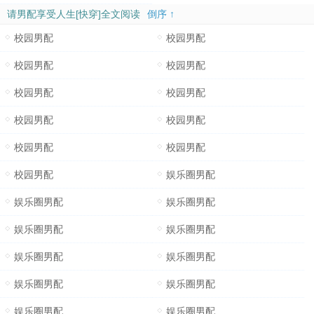
请男配享受人生[快穿]全文阅读
倒序 ↑
校园男配
校园男配
校园男配
校园男配
校园男配
校园男配
校园男配
校园男配
校园男配
校园男配
校园男配
娱乐圈男配
娱乐圈男配
娱乐圈男配
娱乐圈男配
娱乐圈男配
娱乐圈男配
娱乐圈男配
娱乐圈男配
娱乐圈男配
娱乐圈男配
娱乐圈男配