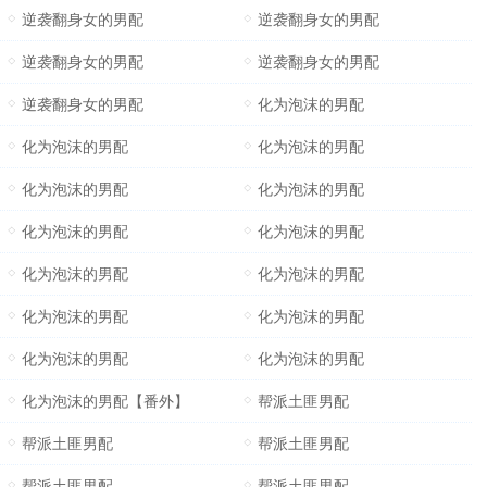
逆袭翻身女的男配
逆袭翻身女的男配
逆袭翻身女的男配
逆袭翻身女的男配
逆袭翻身女的男配
化为泡沫的男配
化为泡沫的男配
化为泡沫的男配
化为泡沫的男配
化为泡沫的男配
化为泡沫的男配
化为泡沫的男配
化为泡沫的男配
化为泡沫的男配
化为泡沫的男配
化为泡沫的男配
化为泡沫的男配
化为泡沫的男配
化为泡沫的男配【番外】
帮派土匪男配
帮派土匪男配
帮派土匪男配
帮派土匪男配
帮派土匪男配