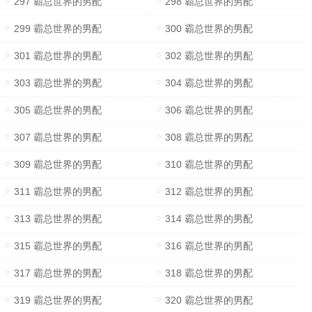
297 霸总世界的男配
298 霸总世界的男配
299 霸总世界的男配
300 霸总世界的男配
301 霸总世界的男配
302 霸总世界的男配
303 霸总世界的男配
304 霸总世界的男配
305 霸总世界的男配
306 霸总世界的男配
307 霸总世界的男配
308 霸总世界的男配
309 霸总世界的男配
310 霸总世界的男配
311 霸总世界的男配
312 霸总世界的男配
313 霸总世界的男配
314 霸总世界的男配
315 霸总世界的男配
316 霸总世界的男配
317 霸总世界的男配
318 霸总世界的男配
319 霸总世界的男配
320 霸总世界的男配