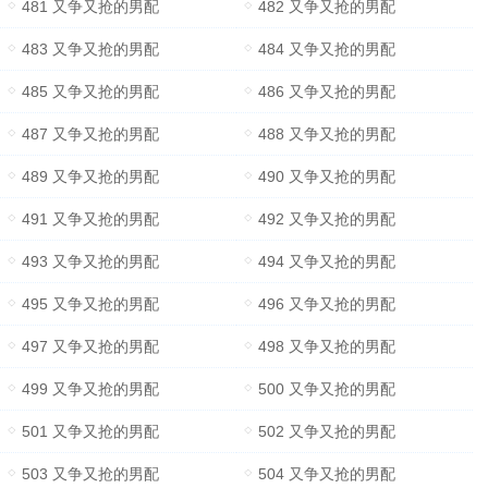
481 又争又抢的男配
482 又争又抢的男配
483 又争又抢的男配
484 又争又抢的男配
485 又争又抢的男配
486 又争又抢的男配
487 又争又抢的男配
488 又争又抢的男配
489 又争又抢的男配
490 又争又抢的男配
491 又争又抢的男配
492 又争又抢的男配
493 又争又抢的男配
494 又争又抢的男配
495 又争又抢的男配
496 又争又抢的男配
497 又争又抢的男配
498 又争又抢的男配
499 又争又抢的男配
500 又争又抢的男配
501 又争又抢的男配
502 又争又抢的男配
503 又争又抢的男配
504 又争又抢的男配