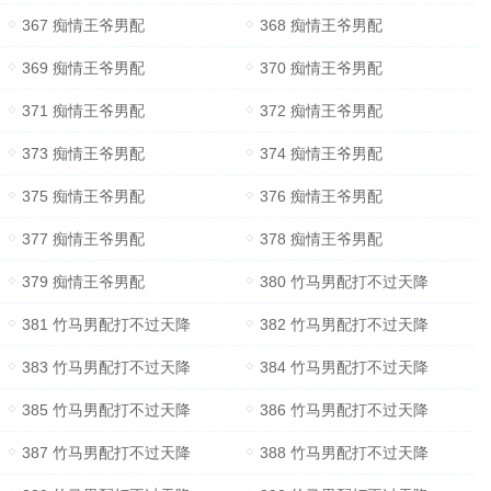
367 痴情王爷男配
368 痴情王爷男配
369 痴情王爷男配
370 痴情王爷男配
371 痴情王爷男配
372 痴情王爷男配
373 痴情王爷男配
374 痴情王爷男配
375 痴情王爷男配
376 痴情王爷男配
377 痴情王爷男配
378 痴情王爷男配
379 痴情王爷男配
380 竹马男配打不过天降
381 竹马男配打不过天降
382 竹马男配打不过天降
383 竹马男配打不过天降
384 竹马男配打不过天降
385 竹马男配打不过天降
386 竹马男配打不过天降
387 竹马男配打不过天降
388 竹马男配打不过天降