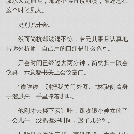
泼水又是痛骂，那还不得直接崩溃，谁还想在
这个时候见人。
更别说开会。
然而简杭却波澜不惊，若无其事且认真地
告诉分析师，自己用的口红是什么色号。
开会时间已经过去两分钟，简杭扫一眼会
议桌，示意秘书关上会议室门。
“诶诶诶，别把我关门外呀。”林骁侧着身
子溜进来，手里捧着咖啡。
他刚才去楼下买咖啡，跟收银小美女吹了
一会儿牛，没把握好时间，迟了几分钟。