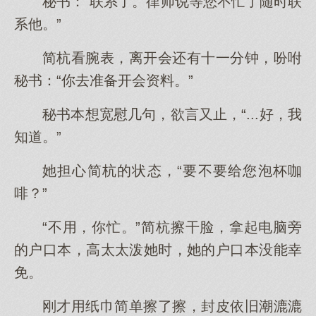
秘书：“联系了。律师说等您不忙了随时联
系他。”
简杭看腕表，离开会还有十一分钟，吩咐
秘书：“你去准备开会资料。”
秘书本想宽慰几句，欲言又止，“...好，我
知道。”
她担心简杭的状态，“要不要给您泡杯咖
啡？”
“不用，你忙。”简杭擦干脸，拿起电脑旁
的户口本，高太太泼她时，她的户口本没能幸
免。
刚才用纸巾简单擦了擦，封皮依旧潮漉漉