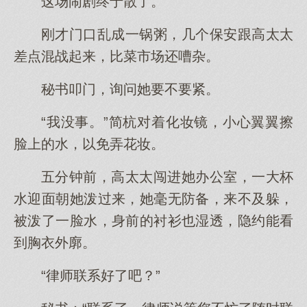
这场闹剧终于散了。
刚才门口乱成一锅粥，几个保安跟高太太
差点混战起来，比菜市场还嘈杂。
秘书叩门，询问她要不要紧。
“我没事。”简杭对着化妆镜，小心翼翼擦
脸上的水，以免弄花妆。
五分钟前，高太太闯进她办公室，一大杯
水迎面朝她泼过来，她毫无防备，来不及躲，
被泼了一脸水，身前的衬衫也湿透，隐约能看
到胸衣外廓。
“律师联系好了吧？”