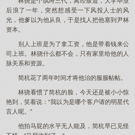
林骁是个纨绔三代，离经叛道，大学毕业
后浪了一年，突然想感受一下风投人士的风
光，他爹以为他从良，于是找人把他塞到尹林
资本。
别人上班是为了拿工资，他是带着钱来公
司上班。林骁什么都不会，只有家里给他的人
脉关系和资源。
简杭花了两年时间才将他治的服服帖帖。
林骁看惯了简杭的脸，今天还是被小小惊
艳到，笑着说：“我以为是哪个客户请的明星代
言人呢。”
他拍马屁的水平无人能及，简杭早已见怪