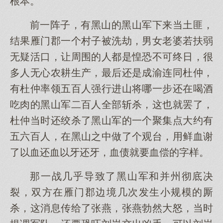
根本。
前一阵子，有黑山的黑山军下来当土匪，
结果雁门郡一个村子被洗劫，男女老婆若扶弱
无疑活口，让周围的人都是惶恐不可终日，很
多人无心农耕生产，最后还是成渝连同杜仲，
有杜仲率领五百人强行进山将哪一步还在喝酒
吃肉的黑山军二百人全部斩杀，这也就罢了，
杜仲当时还绞杀了黑山军的一个聚集点大约有
五六百人，在黑山之中做了个观台，用鲜血谢
了以血还血以牙还牙，血债就要血偿的字样。
那一战几乎导致了黑山军和并州彻底决
裂，双方在雁门郡边境几次发生小规模的厮
杀，这消息传给了张燕，张燕勃然大怒，当时