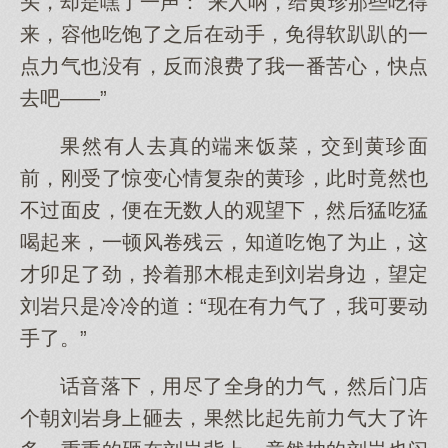
头，却是嘿了一声：“来人呐，给黄珍那些吃得
来，容他吃饱了之后在动手，免得软趴趴的一
点力气也没有，反而浪费了我一番苦心，快点
去吧——”
果然有人去真的端来饭菜，交到黄珍面
前，刚受了惊变心情复杂的黄珍，此时竟然也
不过面皮，便在无数人的观望下，然后猛吃猛
喝起来，一顿风卷残云，知道吃饱了为止，这
才卯足了劲，拎着那木棍走到刘岩身边，望定
刘岩只是冷冷的道：“现在有力气了，我可要动
手了。”
话音落下，用尽了全身的力气，然后门店
个朝刘岩身上砸去，果然比起先前力气大了许