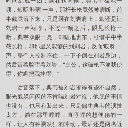
时间乱成一团，就在这时候，典韦手猛地一
顿，却听‘咔嚓’一声，那杆长枪竟然被震断，前
半截跌落下来，只是砸在刘岩肩上，却还是让
刘岩一声闷哼，不过一顿之后，眼见长枪一
断，典韦双眼一亮，却猛地惠东，可惜手中半
截长枪，却那里又能够的到刘岩，反而‘哎呀’一
声，整个人控制不住，一下子倒在刘岩身边，
然后苦着脸望着刘岩：“主公，这破枪不够我使
得，你瞧把我摔得。”
话音落下，典韦被刘岩瞪得有些不自然，
眼光躲躲闪闪的不肯喝刘岩对视，他屁的事情
也没有，也只有装出来，只是偏生典韦的演技
太差，躺在那里哼哼，直哼哼的想便秘的一
样，让人有种要发狂的冲动，最后还是两名近