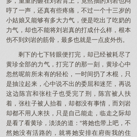
多，重重的砸在刘岩背上，竟然抽的刘岩也闷
哼了一声，还真有些疼痛，不过一个十三岁的
小姑娘又能够有多大力气，便是吃出了吃奶的
力气，却也不能将刘岩真的打成什么样，根本
伤不到刘岩的筋骨，最多也就是一点皮外伤。
剩下的七下转眼便打完，却已经被耗尽了
黄珍全部的力气，打完了的那一刻，黄珍心中
忽然呢前所未有的轻松，一时间扔了木棍，只
是抽泣起来，心中说不出的委屈和迷茫，再说
这边陈宫和张柱子也受完了刑，陈宫被人扶
着，张柱子被人抬着，却都没有事情，而刘岩
却都不用人来扶，只是自己能走，临走之际却
是看了看黄珍，淡淡的道：“将她也带上吧，不
然她没有活路的，就将她安排在府衙我的住