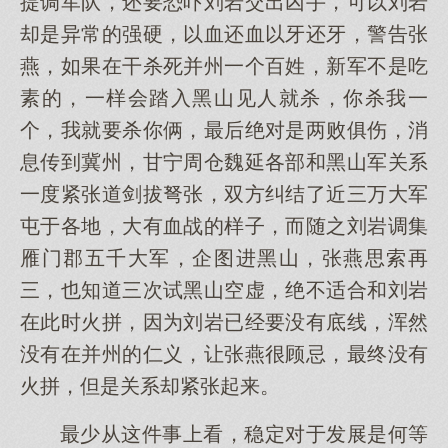
提调军队，还要恐吓刘岩交出凶手，可以刘岩
却是异常的强硬，以血还血以牙还牙，警告张
燕，如果在干杀死并州一个百姓，新军不是吃
素的，一样会踏入黑山见人就杀，你杀我一
个，我就要杀你俩，最后绝对是两败俱伤，消
息传到冀州，甘宁周仓魏延各部和黑山军关系
一度紧张道剑拔弩张，双方纠结了近三万大军
屯于各地，大有血战的样子，而随之刘岩调集
雁门郡五千大军，企图进黑山，张燕思索再
三，也知道三次试黑山空虚，绝不适合和刘岩
在此时火拼，因为刘岩已经要没有底线，浑然
没有在并州的仁义，让张燕很顾忌，最终没有
火拼，但是关系却紧张起来。
最少从这件事上看，稳定对于发展是何等