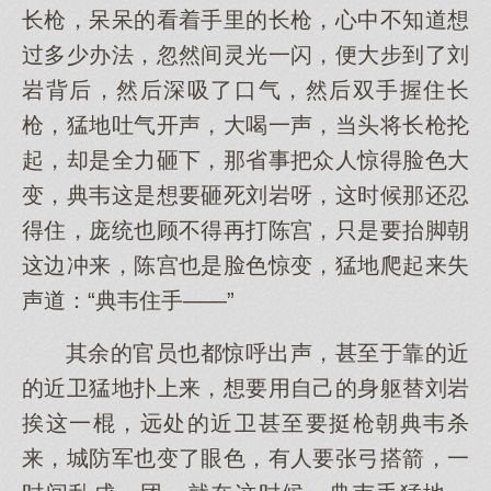
长枪，呆呆的看着手里的长枪，心中不知道想
过多少办法，忽然间灵光一闪，便大步到了刘
岩背后，然后深吸了口气，然后双手握住长
枪，猛地吐气开声，大喝一声，当头将长枪抡
起，却是全力砸下，那省事把众人惊得脸色大
变，典韦这是想要砸死刘岩呀，这时候那还忍
得住，庞统也顾不得再打陈宫，只是要抬脚朝
这边冲来，陈宫也是脸色惊变，猛地爬起来失
声道：“典韦住手——”
其余的官员也都惊呼出声，甚至于靠的近
的近卫猛地扑上来，想要用自己的身躯替刘岩
挨这一棍，远处的近卫甚至要挺枪朝典韦杀
来，城防军也变了眼色，有人要张弓搭箭，一