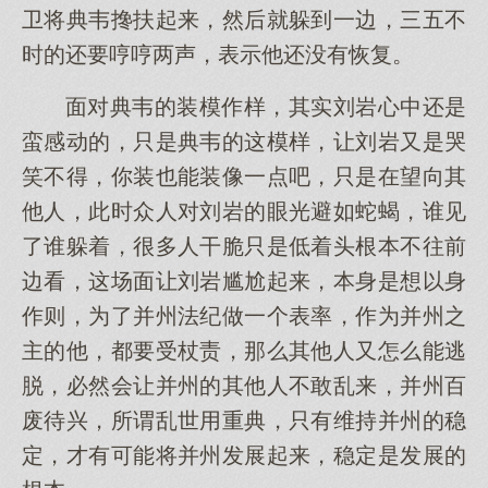
卫将典韦搀扶起来，然后就躲到一边，三五不
时的还要哼哼两声，表示他还没有恢复。
面对典韦的装模作样，其实刘岩心中还是
蛮感动的，只是典韦的这模样，让刘岩又是哭
笑不得，你装也能装像一点吧，只是在望向其
他人，此时众人对刘岩的眼光避如蛇蝎，谁见
了谁躲着，很多人干脆只是低着头根本不往前
边看，这场面让刘岩尴尬起来，本身是想以身
作则，为了并州法纪做一个表率，作为并州之
主的他，都要受杖责，那么其他人又怎么能逃
脱，必然会让并州的其他人不敢乱来，并州百
废待兴，所谓乱世用重典，只有维持并州的稳
定，才有可能将并州发展起来，稳定是发展的