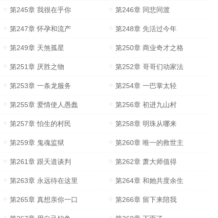
第245章 我很在乎你
第246章 同悲同渡
第247章 怀孕和流产
第248章 先活过今年
第249章 天煞孤星
第250章 商业奇才之格
第251章 厌胜之物
第252章 哥哥们动家法
第253章 一条龙服务
第254章 一巴掌太轻
第255章 爱情使人愚蠢
第256章 初进九山村
第257章 怕生的村民
第258章 明珠从哪来
第259章 鬼魂监狱
第260章 唯一的救世主
第261章 跟天道谈判
第262章 萧大师值得
第263章 永远待在这里
第264章 和她共度余生
第265章 真想亲你一口
第266章 留下来陪我