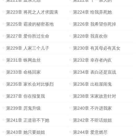
第221章 血亲咒怨
第222章 干一票大的
第223章 将死之人才求圆满
第224章 给我弄死她
第225章 霸凌的秘密基地
第226章 我希望你死掉
第227章 爱你胜过生命
第228章 我喜欢你
第229章 人家三个儿子
第230章 有其母必有其女
第231章 蛛网血丝
第232章 幸存者内疚
第233章 命格回家
第234章 表白还是宣战
第235章 家长会对比惨烈
第236章 出租屋闹鬼
第237章 你在报复我
第238章 宋家故意针对
第239章 厉鬼升级
第240章 不许进我家
第241章 正道容不下她
第242章 不听话姐姐
第243章 她只要姐姐
第244章 爱意燃尽