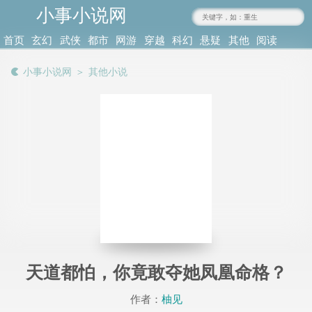
小事小说网
www.xiaoshi.org
首页
玄幻
武侠
都市
网游
穿越
科幻
悬疑
其他
阅读
小说
仙侠
小说
竞技
小说
小说
推理
小说
记录
小事小说网
＞
其他小说
天道都怕，你竟敢夺她凤凰命格？
作者：
柚见