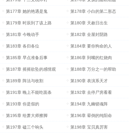
第177章 她的艳遇是鬼
第178章 小白的第二形态
第179章 时辰到了该上路
第180章 天赦日出生
第181章 今晚动手
第182章 全屋封阴路
第183章 各归各位
第184章 要你狗命的人
第185章 早点准备后事
第186章 到嘴的红烧肉
第187章 摇摇欲坠的感情观
第188章 万分之一的帮助
第189章 阵法与收割
第190章 表演系天才
第191章 晚上不能吃面条
第192章 去停尸房看看
第193章 你是假的
第194章 九幽锁魂阵
第195章 给萧大师擦脚
第196章 晕倒的纯阳命
第197章 磕三个响头
第198章 宝贝真厉害