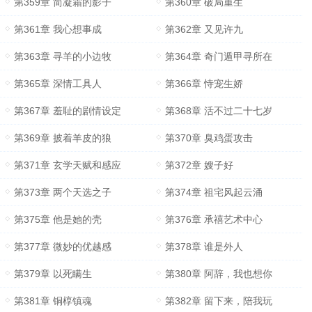
第359章 简凝霜的影子
第360章 破局重生
第361章 我心想事成
第362章 又见许九
第363章 寻羊的小边牧
第364章 奇门遁甲寻所在
第365章 深情工具人
第366章 恃宠生娇
第367章 羞耻的剧情设定
第368章 活不过二十七岁
第369章 披着羊皮的狼
第370章 臭鸡蛋攻击
第371章 玄学天赋和感应
第372章 嫂子好
第373章 两个天选之子
第374章 祖宅风起云涌
第375章 他是她的壳
第376章 承禧艺术中心
第377章 微妙的优越感
第378章 谁是外人
第379章 以死瞒生
第380章 阿辞，我也想你
第381章 铜椁镇魂
第382章 留下来，陪我玩