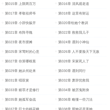
第015章 上限两百万
第016章 清风观老道
第017章 孝敬祖师爷
第018章 这里有财运
第019章 小辞快躲开
第020章给她个教训
第021章 布阵寻魄
第022章 救救我儿子
第023章 夜市摆摊
第024章 遇到小神仙
第025章 宋莺时的心意
第026章 人不要脸天下无敌
第027章 你算哪根葱
第028章 宋家死人了
第029章 她从何处来
第030章 遇到同行
第031章 唱双簧
第032章 萧辞忧救我
第033章 赎罪才是修行
第034章 被厉鬼附身
第035章 她孤军奋战
第036章 略懂一些刀法
第037章 巨大的棉花糖
第038章 帮她还是害她