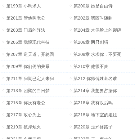
第199章 小狗求人
第200章 她是自由诗
第201章 管他叫老公
第202章 我随叫随到
第203章 门后的阵法
第204章 木偶脸上的裂缝
第205章 我恨现代科技
第206章 两只刺猬
第207章 逆天道，开轮回
第208章 求求你，不要死
第209章 你们俩的关系
第210章 他很不爽
第211章 归期已定人未归
第212 你师傅姓甚名谁
第213章 团聚的白日梦
第214章 我想要占据你
第215章 你没有老公
第216章 我有以后吗
第217章 攻心为上
第218章 地下室的姐姐
第219章 彼岸烛火
第220章 走邪修路子