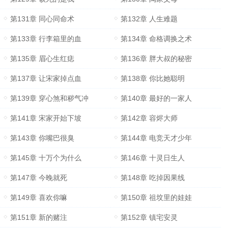
第131章 同心同命术
第132章 人生难题
第133章 行李箱里的血
第134章 命格调换之术
第135章 眉心生红痣
第136章 胖大叔的秘密
第137章 让宋家掉点血
第138章 你比她聪明
第139章 穿心煞和秽气冲
第140章 最好的一家人
第141章 宋家开始下坡
第142章 容烬大师
第143章 你嘴巴很臭
第144章 电竞天才少年
第145章 十万个为什么
第146章 十灵日生人
第147章 今晚就死
第148章 吃掉因果线
第149章 喜欢你嘛
第150章 祖坟里的娃娃
第151章 新的赌注
第152章 镇宅安灵