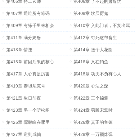
第405章 特工玄师
第406章 了不起的萧辞忧
第407章 通吃所有筹码
第408章 坎层厉鬼
第409章 有缘千里来相会
第410章 入此门者，不复出焉
第411章 满分奶爸
第412章 钉死这帮畜生
第413章 情逆
第414章 送个大花圈
第415章 前因后果的核心
第416章 又在钓鱼
第417章 人心真是厉害
第418章 功夫不负有心人
第419章 泰坦尼克号
第420章 心法之深
第421章 生日前夜
第422章 三个锦囊
第423章 另一个听松阁
第424章 男版宋莺时
第425章 缥缈峰在哪里
第426章 真正的鱼饵
第427章 逆则成仙
第428章 一万颗炸弹