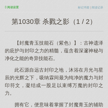
阅读
设置
标记书签
|
阅读记录
第1030章 杀戮之影（1 / 2）
【封魔青玉技能石（紫色）】：古神遗泽
的庇护与封印之力的精髓，蕴含着深邃神秘与
净化之能的奇异技能石。
此石源自远古封印之地，沐浴在月光与星
辰的光辉之下，吸纳霖间最为纯净的魔力与封
印符文，凝结成一股足以束缚万魔的封印之
力。
拥有它，便意味着掌握了封魔青玉的辅助