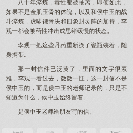
八十年淬炼，毒性都被抽离，即便如此，
如果不是金肌玉骨的体魄，以及和侯中玉的战
斗淬炼，虎啸锻骨决和四象封灵阵的加持，李
观一都会被药性冲击成思绪缓慢的状态。
李观一把这些丹药重新换了瓷瓶装着，随
身携带。
那一封信件已泛黄了，里面的文字很素
雅，李观一看过去，微微一怔，这一封信不是
侯中玉的，而是侯中玉的老师记录的，只是不
知道为什么，侯中玉始终留着。
是侯中玉老师给朋友写的信。
上一章
目录
+书签
下一页