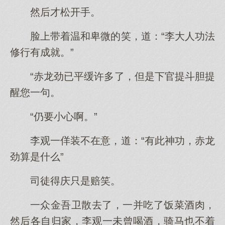
然后才松开手。
脸上带着温和卑微的笑，道：“李大人功法
修行有成就。”
“赤龙劲已平缓许多了，但是下官提斗胆提
醒您一句。
“仍要小心啊。”
李观一佯装不在意，道：“有此神功，赤龙
劲算是什么”
司徒得庆只是赔笑。
一众金吾卫散去了，一并吃了饭菜酒肉，
然后各自归家，李观一未曾喝酒，骑马也不着