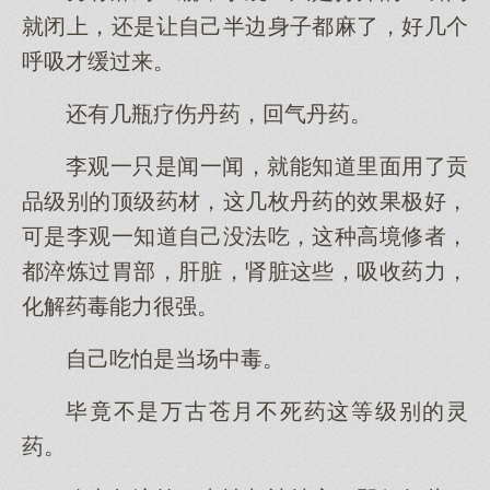
就闭上，还是让自己半边身子都麻了，好几个
呼吸才缓过来。
还有几瓶疗伤丹药，回气丹药。
李观一只是闻一闻，就能知道里面用了贡
品级别的顶级药材，这几枚丹药的效果极好，
可是李观一知道自己没法吃，这种高境修者，
都淬炼过胃部，肝脏，肾脏这些，吸收药力，
化解药毒能力很强。
自己吃怕是当场中毒。
毕竟不是万古苍月不死药这等级别的灵
药。