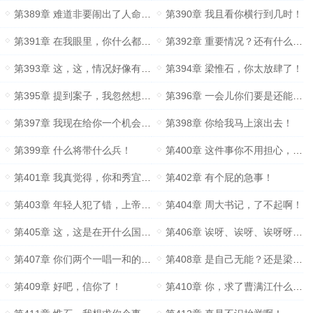
第389章 难道非要闹出了人命，你才满意吗？
第390章 我且看你横行到几时！
第391章 在我眼里，你什么都不是！
第392章 重要情况？还有什么重要情况？
第393章 这，这，情况好像有些不妙啊！
第394章 梁惟石，你太放肆了！
第395章 提到案子，我忽然想起来……
第396章 一会儿你们要是还能笑得出来，就算我输！
第397章 我现在给你一个机会……
第398章 你给我马上滚出去！
第399章 什么将带什么兵！
第400章 这件事你不用担心，我来解决！
第401章 我真觉得，你和秀宜很相似！
第402章 有个屁的急事！
第403章 年轻人犯了错，上帝都会原谅
第404章 周大书记，了不起啊！
第405章 这，这是在开什么国际玩笑！？
第406章 诶呀、诶呀、诶呀呀呀呀呀呀呀
第407章 你们两个一唱一和的，衔接的挺好啊！
第408章 是自己无能？还是梁惟石太狡猾了？
第409章 好吧，信你了！
第410章 你，求了曹满江什么事？