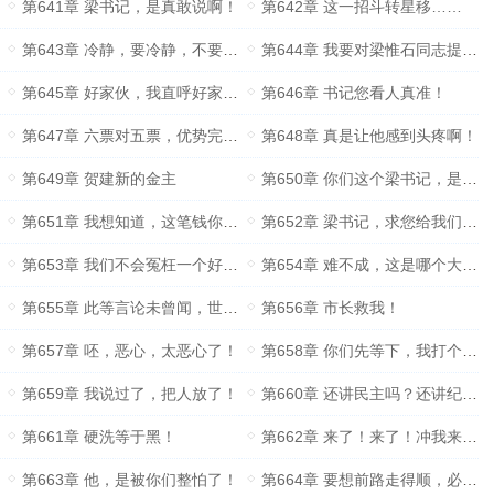
第641章 梁书记，是真敢说啊！
第642章 这一招斗转星移……
第643章 冷静，要冷静，不要自己吓自己
第644章 我要对梁惟石同志提出特别表扬……
第645章 好家伙，我直呼好家伙！
第646章 书记您看人真准！
第647章 六票对五票，优势完全在我！
第648章 真是让他感到头疼啊！
第649章 贺建新的金主
第650章 你们这个梁书记，是要断所有人的财路啊！
第651章 我想知道，这笔钱你们花在哪里了
第652章 梁书记，求您给我们做主啊！
第653章 我们不会冤枉一个好人，也不会放过一个坏人！
第654章 难不成，这是哪个大领导？
第655章 此等言论未曾闻，世间安有这般人？
第656章 市长救我！
第657章 呸，恶心，太恶心了！
第658章 你们先等下，我打个电话！
第659章 我说过了，把人放了！
第660章 还讲民主吗？还讲纪律吗？
第661章 硬洗等于黑！
第662章 来了！来了！冲我来了！
第663章 他，是被你们整怕了！
第664章 要想前路走得顺，必须跟着书记混