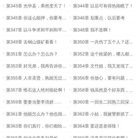
第343章 光华县，果然变天了！
第344章 以后可有得热闹瞧了！
第345章 你这么能押，你要考研啊？
第346章 划重点，以后要考
第347章 以斗争求和平则和平存^
第348章 我不造啊！
第349章 去铜山煤矿看看！
第350章 一共伤了五个人？还都是轻伤？
第351章 怎么办？怎么办？
第352章 这个姓梁的，哪儿都有他！
第353章 好兄弟，我再告诉你一个秘密
第354章 文竹姐，我又发现了一个重要的情况
第355章 人非圣贤，孰能无过……
第356章 你放心，要有问题，早就有了！
第357章 惟石这人绝对能处啊！
第358章 钱虽然是个好东西，但还得有命花才行！
第359章 娶妻当娶李清妍……
第360章 一回生二回熟三回深接触……
第361章 他能怎么办？他也很无奈啊！
第362章 小姑，我被警察抓了……
第363章 你们真行，你们都给我等着！
第364章 姜还是老得辣！