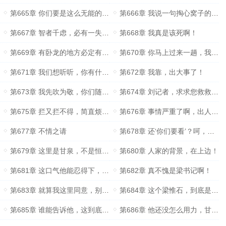
第665章 你们要是这么无能的话，那，我可就要叛变了！
第666章 我说一句掏心窝子的话！
第667章 智者千虑，必有一失……二失……三失……
第668章 我真是该死啊！
第669章 有卧龙的地方必定有凤雏
第670章 你马上过来一趟，我有事情问你！
第671章 我们想听听，你有什么可说的！
第672章 我靠，出大事了！
第673章 我先吹为敬，你们随意！
第674章 刘记者，求求您救救我丈夫
第675章 拦又拦不得，简直烦死了！
第676章 事情严重了啊，出人命了啊！
第677章 不情之请
第678章 还‘你们要看’？呵，你们什么都别想看！
第679章 这里是甘泉，不是恒阳！
第680章 人家的背景，在上边！
第681章 这口气他能忍得下，梁惟石能忍得下吗？
第682章 真不愧是梁书记啊！
第683章 就算我这里同意，别人也未必答应！
第684章 这个梁惟石，到底是何方神圣？
第685章 谁能告诉他，这到底是什么情况？
第686章 他还没怎么用力，甘泉市自己就怂了