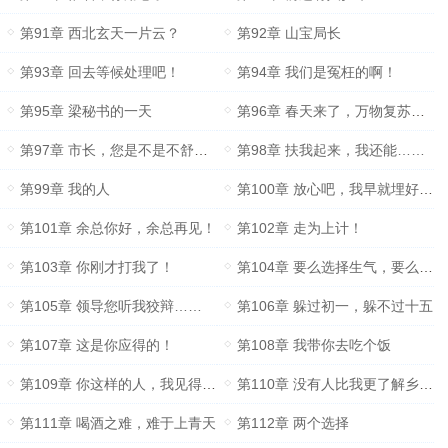
第91章 西北玄天一片云？
第92章 山宝局长
第93章 回去等候处理吧！
第94章 我们是冤枉的啊！
第95章 梁秘书的一天
第96章 春天来了，万物复苏……
第97章 市长，您是不是不舒服？
第98章 扶我起来，我还能……
第99章 我的人
第100章 放心吧，我早就埋好了伏笔……
第101章 余总你好，余总再见！
第102章 走为上计！
第103章 你刚才打我了！
第104章 要么选择生气，要么选择窝囊
第105章 领导您听我狡辩……
第106章 躲过初一，躲不过十五
第107章 这是你应得的！
第108章 我带你去吃个饭
第109章 你这样的人，我见得多了！
第110章 没有人比我更了解乡镇工作！
第111章 喝酒之难，难于上青天
第112章 两个选择