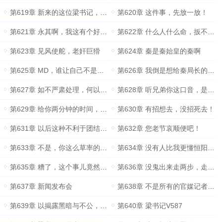
第619章 新来的这位梁书记，不是个好惹的！
第620章 这件事，先放一放！
第621章 永其啊，我这有个好消息，要告诉你！
第622章 什么人什么命，扳不倒尖尖腚！
第623章 见风使舵，老奸巨猾
第624章 秦是秦始皇的秦啊
第625章 MD，谁让自己不是市委书记呢！
第626章 我倒是想给秦局长的儿子一次机会
第627章 如不严肃处理，何以服众？
第628章 听兄弟你这口音，是东北银吧？
第629章 给你两分钟的时间，把这件事处理好！
第630章 有招想去，没招死去！
第631章 以后这种不利于团结的话，不要说！
第632章 您老节哀顺便吧！
第633章 不是，你这么草率的吗？
第634章 没有人比我更懂恒阳市的情况！
第635章 糟了，这个事儿竟然闹得这么大！
第636章 没鬼出来走两步，走两步！
第637章 新闻发布会
第638章 不是所有的官媒记者都叫刘海柱
第639章 以揭露黑暗与不公，为民请命为己任
第640章 梁书记V587