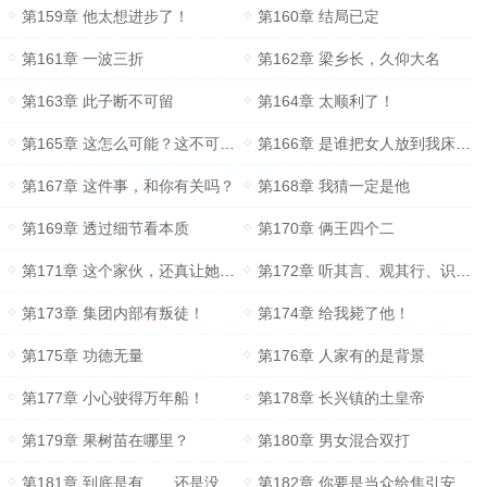
第159章 他太想进步了！
第160章 结局已定
第161章 一波三折
第162章 梁乡长，久仰大名
第163章 此子断不可留
第164章 太顺利了！
第165章 这怎么可能？这不可能！
第166章 是谁把女人放到我床上的啊！
第167章 这件事，和你有关吗？
第168章 我猜一定是他
第169章 透过细节看本质
第170章 俩王四个二
第171章 这个家伙，还真让她琢磨不透啊！
第172章 听其言、观其行、识其心
第173章 集团内部有叛徒！
第174章 给我毙了他！
第175章 功德无量
第176章 人家有的是背景
第177章 小心驶得万年船！
第178章 长兴镇的土皇帝
第179章 果树苗在哪里？
第180章 男女混合双打
第181章 到底是有……还是没有啊？
第182章 你要是当众给焦引安两个耳光……