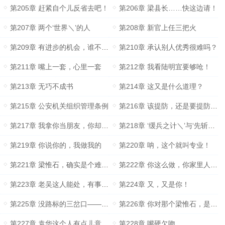
第205章 赶紧自个儿反省去吧！
第206章 梁县长……快这边请！
第207章 两个‘世界＼’的人
第208章 新官上任三把火
第209章 有进步的机会，谁不想进步呢？
第210章 承认别人优秀很难吗？
第211章 嘴上一套，心里一套
第212章 我看陆明宜要够呛！
第213章 无巧不成书
第214章 这又是什么道理？
第215章 公安机关组织管理条例
第216章 该提防，还是要提防的！
第217章 我拿你当朋友，你却把我当傻瓜
第218章 ‘缓兵之计＼’与‘先斩后奏＼’
第219章 你说你的，我做我的
第220章 呐，这个就叫专业！
第221章 梁惟石，确实是个难得的人才！
第222章 你这么做，你家里人知道吗？
第223章 老吴这人能处，有事儿是真上啊！
第224章 又，又是你！
第225章 没路标的三岔口——左右为难！
第226章 你对那个梁惟石，是不是有什么想法？
第227章 袁华这个人有点儿意思！
第228章 嘴硬欠吻