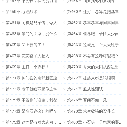
第457章 梁县长，我先提前道声恭喜啊！
第458章 我要找你们县领导，找你们梁书记！
第459章 心理战术
第460章 还好，总算是把基本补偿保住了！
第461章 同样是兄弟俩，做人的差距怎么就这么大呢？
第462章 恭喜恭喜与同喜同喜
第463章 咱们的关系，提什么人情不人情的
第464章 但愿吧，借徐大少吉言！
第465章 又上新闻了！
第466章 这就是一个人太过于优秀，所需要付出的代价！
第467章 花花轿子人抬人
第468章 不会有这种可能吧？
第469章 主打一个双标！
第470章 今天的太阳从西边出来了！
第471章 你们县的南部新区建设项目，现在进展到哪一步了？
第472章 提起来都是眼泪啊！
第473章 老子就瞧不起你这种小丑！
第474章 服从性测试
第475章 不管你们谁输，我都是赢！
第476章 百闻不如一见！
第477章 梁惟石这么狂的吗？
第478章 求生欲强的梁县长
第479章 这才是有着大志向，一心干大事的人啊！
第480章 小石头，是您家的哪个晚辈？