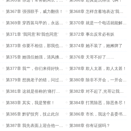
第365章 你这个常务副局长，还想不想干了？
第366章 还真是沉得住气啊！
第367章 强强联手，威力翻倍！
第368章 怎样含蓄地表达‘我已经被收买了’？
第369章 穿西装马甲的，永远干不过穿行政夹克的！
第370章 就是一个电话就能解决的小事儿，玩瑞一贼！
第371章 ‘我同意’和‘我也同意’
第372章 事出反常必有妖
第373章 你要不相信，那我也没办法！
第374章 她不装了，她摊牌了
第375章 她强任她强，清风拂山冈……
第376章 天哥不好了……
第377章 我艹，你们来得好快啊！
第378章 欺人太甚，欺人太甚！
第379章 想挑老子的错，问过梁书记了吗？
第380章 除非不开会，一开会就输！
第381章 这就是俗称的‘痛打落水狗’！
第382章 对不起了,光哥让我送你上路！
第383章 其实，我是警察！
第384章 打黑除恶，除恶务尽！
第385章 黔驴技穷，技止此尔
第386章 市长，我这个县委书记实在干不下去了！
第387章 我先表面上迎合他一下，是是是^
第388章 你有证据吗？