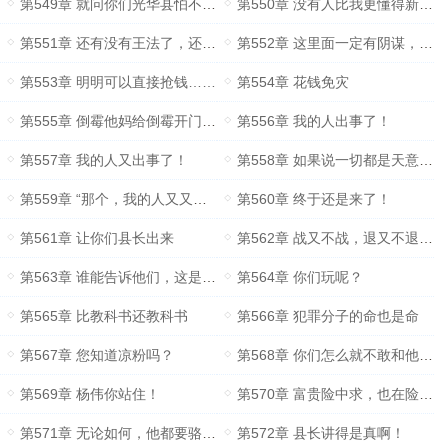
第549章 就问你们光华县怕不怕？
第550章 没有人比我更懂得新闻学！
第551章 还有没有王法了，还有没天理了？
第552章 这里面一定有阴谋，大阴谋！
第553章 明明可以直接抢钱……
第554章 花钱免灾
第555章 倒霉他妈给倒霉开门……
第556章 我的人出事了！
第557章 我的人又出事了！
第558章 如果说一切都是天意，一切都是命运……
第559章 “那个，我的人又又出事了！
第560章 终于还是来了！
第561章 让你们县长出来
第562章 战又不战，退又不退，却是何故？
第563章 谁能告诉他们，这是什么情况？
第564章 你们玩呢？
第565章 比教科书还教科书
第566章 犯罪分子的命也是命
第567章 您知道凉粉吗？
第568章 你们怎么就不敢和他干一架呢？
第569章 杨伟你站住！
第570章 富贵险中求，也在险中丢
第571章 无论如何，他都要骆存良死！
第572章 县长讲得是真啊！