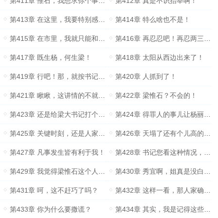
第411章 惟石，我想求你个事儿……
第412章 真是不识抬举啊！
第413章 在这里，我要特别感谢我的姐夫……
第414章 特么啥也不是！
第415章 在市里，我就只能和周书记说上两句话……
第416章 再忍忍吧！再忍两三个月……
第417章 既生杨，何生梁！
第418章 太阳从西边出来了！
第419章 行吧！那，就按书记的意思！
第420章 人抓到了！
第421章 瞅瞅，这讲情的不就来了！
第422章 梁惟石？不会的！
第423章 还是给梁大书记打个电话，说几句好话吧！
第424章 得罪人的事儿让杨丽芸去干……
第425章 关键时刻，还是人家梁惟石的人靠谱啊！
第426章 天塌了还有个儿高的顶着！
第427章 凡事发生皆有利于我！
第428章 书记您看这种情况，应该怎么处理？
第429章 我觉得梁惟石这个人，其实还是很好相处的
第430章 秀宜啊，姐真是没白疼你……
第431章 呵，这不赶巧了吗？
第432章 这样一看，那人家确实牛得有道理！
第433章 你为什么要撒谎？
第434章 其实，我是记得这些事，也是记得你的！