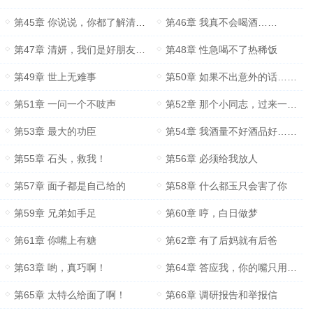
第45章 你说说，你都了解清妍什么？
第46章 我真不会喝酒……
第47章 清妍，我们是好朋友对吧？
第48章 性急喝不了热稀饭
第49章 世上无难事
第50章 如果不出意外的话……
第51章 一问一个不吱声
第52章 那个小同志，过来一下！
第53章 最大的功臣
第54章 我酒量不好酒品好……
第55章 石头，救我！
第56章 必须给我放人
第57章 面子都是自己给的
第58章 什么都玉只会害了你
第59章 兄弟如手足
第60章 哼，白日做梦
第61章 你嘴上有糖
第62章 有了后妈就有后爸
第63章 哟，真巧啊！
第64章 答应我，你的嘴只用来吃饭好吗！
第65章 太特么给面了啊！
第66章 调研报告和举报信