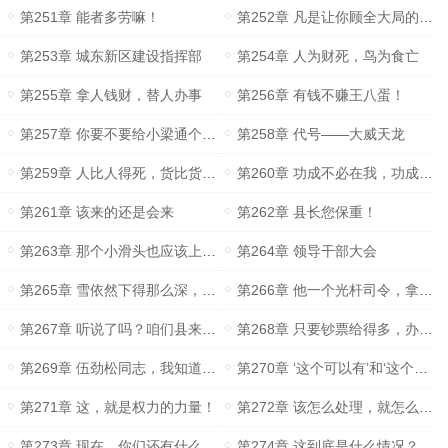
第251章 能者多劳嘛！
第252章 凡是让你顾全大局的……
第253章 城东新区建设指挥部
第254章 人为财死，鸟为食亡
第255章 拿人钱财，替人办事
第256章 有钱不赚王八蛋！
第257章 你要不要给小梁通个风报个信？
第258章 代号——大威天龙
第259章 人比人得死，货比货得扔！
第260章 功成不必在我，功成必定有我
第261章 该来的还是会来
第262章 县长您保重！
第263章 那个小滑头也应该上任了吧？
第264章 领导干部大会
第265章 雪依然下得那么深，下得那么认真……
第266章 他一个光杆司令，拿什么跟我们斗？
第267章 听说了吗？咱们县来了个新的副书记和新常务？
第268章 只要钞票给得多，办法就比困难多！
第269章 伍劲松同志，我知道你！
第270章 ‘这个可以有’和‘这个真没有’
第271章 这，就是权力的力量！
第272章 该怎么处理，就怎么处理！
第273章 现在，你们还有什么好说的？
第274章 这到底是什么情况？要不要这么邪门？