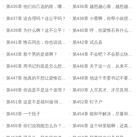
第435章 他们自己选的路，哪怕是爬着也得爬完！
第436章 越想越心塞，越想越扑街
第437章 这合理吗？这公平吗？
第438章 小蕾啊，你帮小叔捞两个人！
第439章 为什么啊？这不公平！
第440章 哼，你梁惟石有什么了不起？
第441章 惟石同志，你也说说吧！
第442章 试点县
第443章 那个男的是谁啊？
第444章 不会吧？不会那么快吧？
第445章 周书记到底是怎么想的？
第446章 关于这一点，从来不是破格提拔的阻碍
第447章 他真的不想让梁惟石升职啊！
第448章 他这个市委书记不要面子的吗？
第449章 你说是不是这个道理？
第450章 人尽其才、才尽其用、用有所成……
第451章 这是不是就叫做‘得道者多助’？
第452章 钉子户
第453章 一个段子
第454章 能和平解决，尽量和平解决
第455章 你们说我能怎么办？我也很无奈啊！
第456章 这个钟里聪啊，还真是个聪明人