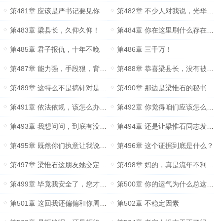
第481章 应该是严书记要见你
第482章 不少人对我说，光华县的梁惟石同志了不得
第483章 梁县长，久仰久仰！
第484章 你在这里刷什么存在感？
第485章 君子报仇，十年不晚
第486章 三千万！
第487章 能力强，手段狠，背景深，八字硬
第488章 恭喜梁县长，没有被金钱所击倒
第489章 这特么不是搞针对是什么？
第490章 那边是梁惟石的秘书
第491章 依法依规，该怎么办就怎么办吧！
第492章 你觉得咱们应该怎么做？
第493章 我想问问，到底有没有这样的事情？
第494章 还是让梁惟石同志发言比较合适！
第495章 既然你们执意让我说，那我可就不客气了
第496章 这个证据到底是什么？
第497章 梁惟石这朋友她交定了！
第498章 妈的，真是流年不利啊！
第499章 毕竟我安全了，您才能安全！
第500章 你的运气为什么总这么好？
第501章 这回我还偏偏和你周旋到底了
第502章 不稳定因素