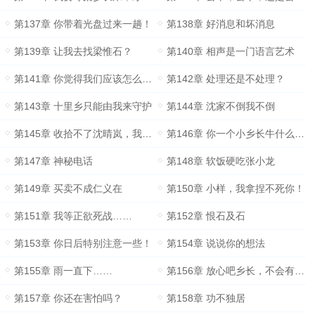
第137章 你带着光盘过来一趟！
第138章 好消息和坏消息
第139章 让我去找梁惟石？
第140章 相声是一门语言艺术
第141章 你觉得我们应该怎么做？
第142章 处理还是不处理？
第143章 十里乡只能由我来守护
第144章 沈家不倒我不倒
第145章 收拾不了沈晴岚，我还收拾不了你？
第146章 你一个小乡长牛什么牛？
第147章 神秘电话
第148章 软饭硬吃张小龙
第149章 买卖不成仁义在
第150章 小样，我拿捏不死你！
第151章 我等正欲死战……
第152章 恨石及石
第153章 你日后特别注意一些！
第154章 说说你的想法
第155章 雨一直下……
第156章 放心吧乡长，不会有事……
第157章 你还在害怕吗？
第158章 功不独居