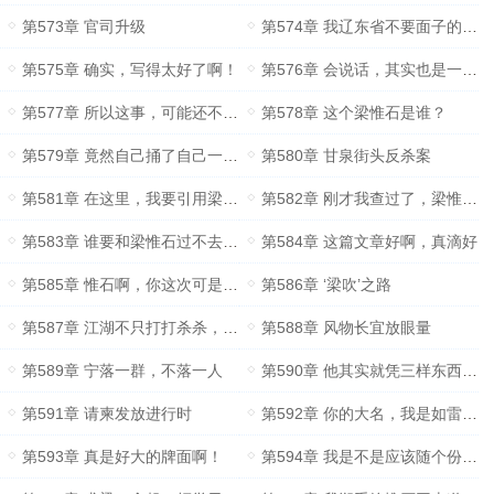
第573章 官司升级
第574章 我辽东省不要面子的吗？
第575章 确实，写得太好了啊！
第576章 会说话，其实也是一门学问
第577章 所以这事，可能还不算完？
第578章 这个梁惟石是谁？
第579章 竟然自己捅了自己一刀……
第580章 甘泉街头反杀案
第581章 在这里，我要引用梁惟石县长的一段讲话
第582章 刚才我查过了，梁惟石这个人，有些厉害啊！
第583章 谁要和梁惟石过不去，那就是和我过不去！
第584章 这篇文章好啊，真滴好
第585章 惟石啊，你这次可是出名了！
第586章 ‘梁吹’之路
第587章 江湖不只打打杀杀，还有人情世故
第588章 风物长宜放眼量
第589章 宁落一群，不落一人
第590章 他其实就凭三样东西……
第591章 请柬发放进行时
第592章 你的大名，我是如雷贯耳啊！
第593章 真是好大的牌面啊！
第594章 我是不是应该随个份子……