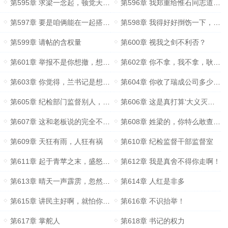
第595章 求梁一念起，顿觉天地宽
第596章 我郑重给惟石同志道个歉
第597章 要是咱俩能在一起搭班子就好了！
第598章 我得好好捯饬一下，不能给惟石丢脸啊！
第599章 请帖的含权量
第600章 视我之剑不利否？
第601章 举报不是你想撤，想撤就能撤！
第602章 你不拿，我不拿，耿专员怎么拿
第603章 你觉得，兰书记是想真查吗？
第604章 你收了瑞成公司多少钱？
第605章 纪检部门监督别人，那么谁又来监督纪检部门？
第606章 这是真打算‘大义灭亲’啊！
第607章 这和老板说的完全不一样啊！
第608章 姓梁的，你特么敢查老子，老子和你没完！
第609章 天狂有雨，人狂有祸
第610章 纪检监督干部监督室
第611章 起于青苹之末，盛怒于土囊之口
第612章 我是真舍不得你走啊！
第613章 晴天一声霹雳，忽然来了个梁书记
第614章 人红是非多
第615章 讲民主好啊，就怕你不讲民主！
第616章 不识抬举！
第617章 掌舵人
第618章 书记的权力