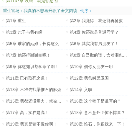
第1137章 没错，就是你想的那样……
重生官场：我真的不想再升职了全文阅读
倒序 ↑
第1章 重生
第2章 我觉得，我还能再抢救一下！
第3章 此子与我有缘
第4章 你还说是普通同学？
第5章 谁家的姑娘，长得这么漂亮
第6章 其实我有男朋友了！
第7章 他还得谢谢咱呢！
第8章 自己撒的谎，含着泪也要编圆！
第9章 你这知识都学杂了啊！
第10章 借你女朋友一用
第11章 已有取死之道！
第12章 我爸叫梁卫国
第13章 不准去找梁惟石的麻烦
第14章 入职
第15章 我都还没用力，就被选上了？
第16章 这个稿子是谁写的？
第17章 高，实在是高！
第18章 意不意外？惊不惊喜？
第19章 我真是猜不透你啊！
第20章 惟石，你跟我来一下！