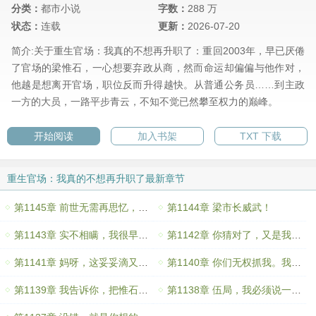
分类：
都市小说
字数：
288 万
状态：
连载
更新：
2026-07-20
简介:关于重生官场：我真的不想再升职了：重回2003年，早已厌倦
了官场的梁惟石，一心想要弃政从商，然而命运却偏偏与他作对，
他越是想离开官场，职位反而升得越快。从普通公务员……到主政
一方的大员，一路平步青云，不知不觉已然攀至权力的巅峰。
开始阅读
加入书架
TXT 下载
重生官场：我真的不想再升职了最新章节
第1145章 前世无需再思忆，今生且行且珍惜
第1144章 梁市长威武！
第1143章 实不相瞒，我很早就认识梁市长了！
第1142章 你猜对了，又是我出卖了你！
第1141章 妈呀，这妥妥滴又是一个大新闻啊！
第1140章 你们无权抓我。我要给省公安厅打电话……
第1139章 我告诉你，把惟石借调到你那里，算你捡了大便宜！
第1138章 伍局，我必须说一句，你们真是太牛了！