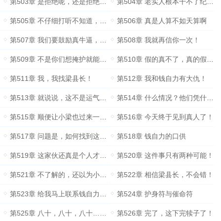
第503章 是拒绝呢，还是拒绝呢？
第504章 老实人根本干不了纪检工作
第505章 不仔细打听不知道，一仔细打听吓一跳
第506章 真是人算不如天算啊
第507章 我们要鼓励真牛逼，打击吹牛逼！
第508章 我就再信你一次！
第509章 不是你们想掩护就能掩护得了的
第510章 假的真不了，真的假不了
第511章 我，我找梁县长！
第512章 我和钱自力有大仇！
第513章 就说说，这不是运气是什么？
第514章 什么情况？他们凭什么抓我？
第515章 顺便让小梁也过来一趟！
第516章 今天终于见到真人了！
第517章 问题是，如何找到这个人！
第518章 钱自力的口供
第519章 这家伙还真是个人才啊！
第520章 这件事只有两种可能！
第521章 不了解的，还以为小梁你以前当过刑警呢！
第522章 相信梁县长，不会错！
第523章 给我马上联系钱自力……
第524章 护身符与催命符
第525章 八十，八十，八十……
第526章 完了，这下完犊子了！