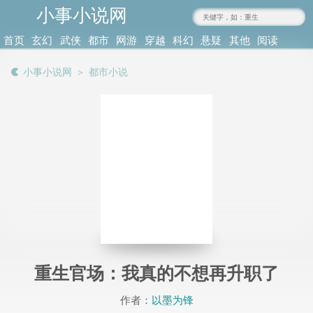
小事小说网
www.xiaoshi.org
首页
玄幻
武侠
都市
网游
穿越
科幻
悬疑
其他
阅读
小说
仙侠
小说
竞技
小说
小说
推理
小说
记录
小事小说网
＞
都市小说
重生官场：我真的不想再升职了
作者：
以墨为锋