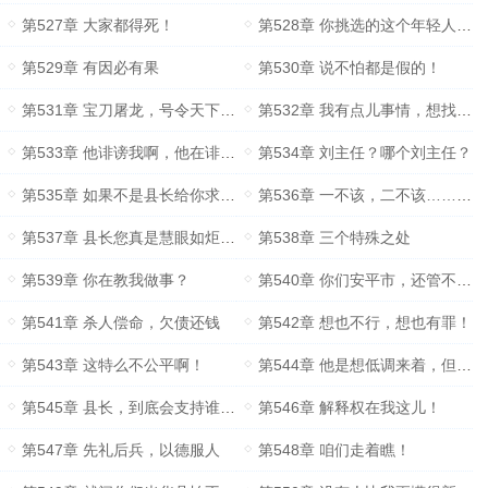
第527章 大家都得死！
第528章 你挑选的这个年轻人，是不是会点儿啥？
第529章 有因必有果
第530章 说不怕都是假的！
第531章 宝刀屠龙，号令天下，莫敢不从……
第532章 我有点儿事情，想找县长汇报一下
第533章 他诽谤我啊，他在诽谤我啊！
第534章 刘主任？哪个刘主任？
第535章 如果不是县长给你求情……
第536章 一不该，二不该……他不该……
第537章 县长您真是慧眼如炬……
第538章 三个特殊之处
第539章 你在教我做事？
第540章 你们安平市，还管不到我们光华县
第541章 杀人偿命，欠债还钱
第542章 想也不行，想也有罪！
第543章 这特么不公平啊！
第544章 他是想低调来着，但是别人不允许啊！
第545章 县长，到底会支持谁的意见？
第546章 解释权在我这儿！
第547章 先礼后兵，以德服人
第548章 咱们走着瞧！