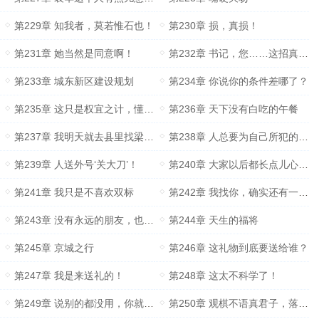
第229章 知我者，莫若惟石也！
第230章 损，真损！
第231章 她当然是同意啊！
第232章 书记，您……这招真高啊！
第233章 城东新区建设规划
第234章 你说你的条件差哪了？
第235章 这只是权宜之计，懂吗！
第236章 天下没有白吃的午餐
第237章 我明天就去县里找梁县长告状去！
第238章 人总要为自己所犯的错误，付出代价
第239章 人送外号‘关大刀’！
第240章 大家以后都长点儿心吧！
第241章 我只是不喜欢双标
第242章 我找你，确实还有一件事
第243章 没有永远的朋友，也没有永远的敌人
第244章 天生的福将
第245章 京城之行
第246章 这礼物到底要送给谁？
第247章 我是来送礼的！
第248章 这太不科学了！
第249章 说别的都没用，你就说优不优秀就完了！
第250章 观棋不语真君子，落子无悔大丈夫