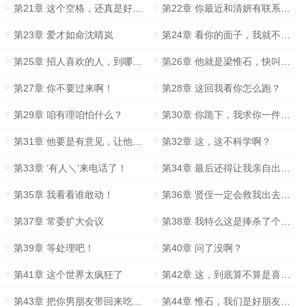
第21章 这个空格，还真是好有灵性啊！
第22章 你最近和清妍有联系吗？
第23章 爱才如命沈晴岚
第24章 看你的面子，我就不计较了。
第25章 招人喜欢的人，到哪儿都招人喜欢
第26章 他就是梁惟石，快叫人弄他！
第27章 你不要过来啊！
第28章 这回我看你怎么跑？
第29章 咱有理咱怕什么？
第30章 你跪下，我求你一件事！
第31章 他要是有意见，让他过来和我说！
第32章 这，这不科学啊？
第33章 ‘有人＼’来电话了！
第34章 最后还得让我亲自出手！
第35章 我看看谁敢动！
第36章 贤侄一定会救我出去的！
第37章 常委扩大会议
第38章 我特么这是捧杀了个寂寞！
第39章 等处理吧！
第40章 问了没啊？
第41章 这个世界太疯狂了
第42章 这，到底算不算是喜欢？
第43章 把你男朋友带回来吃个饭吧！
第44章 惟石，我们是好朋友对吧？