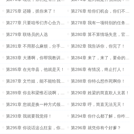
第275章 还睡，抓你来了！
第276章 给你们机会，你们不中用啊！
第277章 只要咱爷们齐心合力，这光华就变不了天！
第278章 我有一项特别的任务，需要你去完成！
第279章 联络员的人选
第280章 算不算情场失意，官场得意？
第281章 不用那么麻烦，分手就好了！
第282章 我告诉你，你完了！
第283章 大潘啊，你帮我教训一个人……
第284章 来了，来了，要命的问题来了
第285章 在光华县，他就是天！
第286章 有情况，终止打人！
第287章 文竹姐，能不能给我个面子……
第288章 你特么想作死啊你！
第289章 你去和梁惟石说啊，看他信不信你？
第290章 姓梁的简直欺人太甚！
第291章 您就是换一种方式领导我们而已！
第292章 哼，简直无法无天！
第293章 我就要我觉得！
第294章 你什么都了解，你咋不上天呢你？
第295章 你说话这么狂妄，你家里人知道吗？
第296章 就凭你有个好爹？