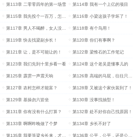
第113章 二零零四年的第一场雪
第114章 我有一个上亿的项目
第115章 我先投个一百万，怎么样？
第116章 小梁这孩子学坏了！
第117章 男人不喝醉，女人没机会
第118章 有个鸟用！
第119章 快去找梁副乡长！
第120章 你们有事啊？
第121章 让，是不可能让的！
第122章 梁惟石的工作笔记
第123章 我们先到十里乡看一看
第124章 这个老吴是懂事儿的
第125章 霹雳一声震天响
第126章 高端的马屁，往往只需要……
第127章 农村怎样才能富？
第128章 又被这个家伙装到了！
第129章 基操勿六皆坐
第130章 没事找抽型！
第131章 你有没有什么打算？
第132章 处不好你自己找原因！
第133章 啊啊昨晚做了个梦
第134章 乡长不好了
第135章 我要等梁乡长来，才能跟你们走！
第136章 公平，公平，还是公平！