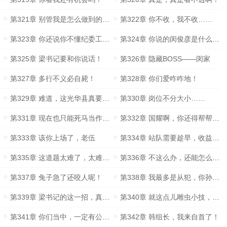
第321章 别管我是怎么做到的，你们就说害不害怕就完了！
第322章 你不收，我不收……
第323章 你还说你不懂纪委工作？
第324章 你说的闵俊彦是什么人？
第325章 梁书记要和你说话！
第326章 隐藏BOSS——闵家
第327章 多行不义必自毙！
第328章 你们爱咋咋地！
第329章 难道，这光华县真要变天了吗？
第330章 岗位不分大小……
第331章 现在也只能死马当作活马医了！
第332章 国耀啊，你还得帮帮我啊！
第333章 该你上场了，老伍
第334章 站队需要趁早，收益才会更高
第335章 这道题太难了，太难了！
第336章 不这么办，还能怎么办呢？
第337章 兔子急了还咬人呢！
第338章 我最多是从犯，你孙国耀才是主谋！
第339章 梁书记的这一招，真是高！
第340章 就这点儿雕虫小技，能把他们闵家怎么样？
第341章 你们当中，一定有公安局的奸细！
第342章 韩组长，我来自首了！