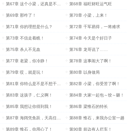
第67章 这个小梁，还真是不简单！
第68章 福旺财旺运气旺
第69章 那咋了！
第70章 小梁，上来！
第71章 你的理想是什么？
第72章 千军易得，一将难求
第73章 不信走着瞧！
第74章 今天是个好日子
第75章 杀人不见血
第76章 龙哥说了……
第77章 老梁，你冷静！
第78章 这事闹大了啊！
第79章 哎，就是玩！
第80章 以身做局
第81章 你特么是不是不想干了？
第82章 小梁，你受苦了啊！
第83章 这孩子，仁义啊！
第84章 大家一起包～饺～砸！
第85章 我想让你得到我！
第86章 梁惟石的特长
第87章 海阔凭鱼跃，天高任鸟飞
第88章 惟石，来我办公室一趟
第89章 惟石，你用心了！
第90章 前边有人拦车！