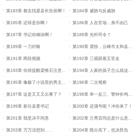
第183章 都去找梁县长告状啊！
第184章 威胁与反威胁
第185章 还得是你啊！
第186章 人在官场，身不由己
第187章 书记你糊涂啊！
第188章 光杆司令？
第189章 一刀封喉
第190章 震惊，云峰市太和县……
第191章 两段视频
第192章 三观跟着五官走
第193章 你得提醒梁惟石注意点儿……
第194章 人家的孩子怎么就这么出色呢！
第195章 像极了小说里的男主角！
第196章 二次视察
第197章 这是又又又出事了？
第198章 举一反三、警钟长鸣……
第199章 新任县委书记
第200章 还溜号呢？冲你来了！
第201章 我坚决不同意
第202章 兰秀宜同志是什么意见？
第203章 万万没想到……
第204章 既分高下，也决胜负