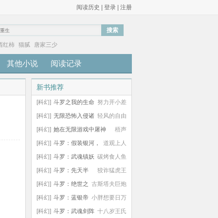
阅读历史
|
登录
|
注册
搜索
西红柿
猫腻
唐家三少
其他小说
阅读记录
新书推荐
[科幻]
斗罗之我的生命
努力开小差
蓝银草狂虐唐三
[科幻]
无限恐怖入侵诸
轻风的自由
天
[科幻]
她在无限游戏中屠神
梧声
[科幻]
斗罗：假装银河，
道观上人
天幕把我当神了
[科幻]
斗罗：武魂镇妖
碳烤食人鱼
塔，契约魂兽成长
[科幻]
斗罗：先天半
狡诈猛虎王
级，但是唯心剑修
[科幻]
斗罗：绝世之
古斯塔夫巨炮
日月经天
[科幻]
斗罗：蓝银帝
小胖想要日万
皇，海克斯五选三！
[科幻]
斗罗：武魂剑阵
十八岁王氏