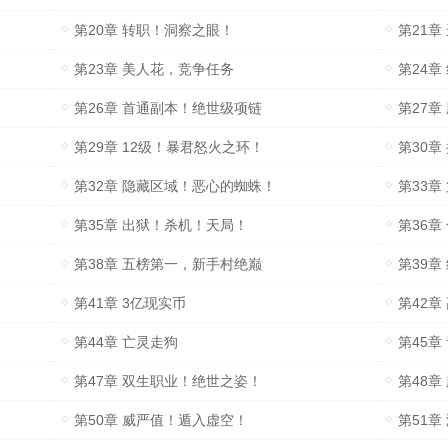
第20章 转职！洞察之眼！
第21章
第23章 美人花，竞争任务
第24
第26章 首通副本！绝世级项链
第27章
第29章 12级！暴君怒火之环！
第30章
第32章 隐藏区域！恶心的蜘蛛！
第33章
第35章 出狱！杀机！天局！
第36章
第38章 五榜第一，新手村绝巅
第39
第41章 3亿现实币
第42章
第44章 亡灵走狗
第45章
第47章 双生职业！绝世之姿！
第48章
第50章 威严值！遁入虚空！
第51