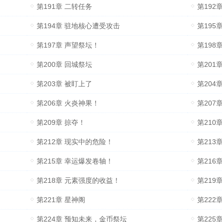
第191章 二转任务
第192
第194章 驻地核心遭受攻击
第195
第197章 声望祭坛！
第198
第200章 回城祭坛
第201
第203章 被盯上了
第204
第206章 火炎神果！
第207
第209章 掠夺！
第210
第212章 现实中的危险！
第213章
第215章 幸运爆发卷轴！
第216
第218章 元素强度的收益！
第219
第221章 星神阁
第222
第224章 预知未来，金币祭坛
第225