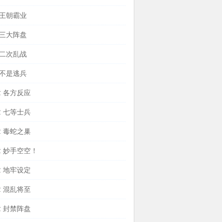
 王朝霸业
 三大阵盘
 二次乱战
 不是逃兵
章 各方反应
章 七等士兵
章 毒蛇之巢
章 妙手空空！
章 地牢设定
章 混乱将至
章 封禁阵盘