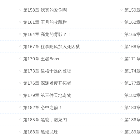
第158章 我真的爱你啊
第159
第161章 王月的收藏栏
第162
第164章 高龙的背影？！
第165
第167章 往事随风加入死囚狱
第168
第170章 王者Boss
第171
第173章 逼格十足的登场
第174
第176章 深渊难度开拓者
第177
第179章 第三件天地奇物
第180
第182章 必中之箭！
第183
第185章 黑蛟，屠龙阁
第186
第188章 黑蛟龙珠
第189章