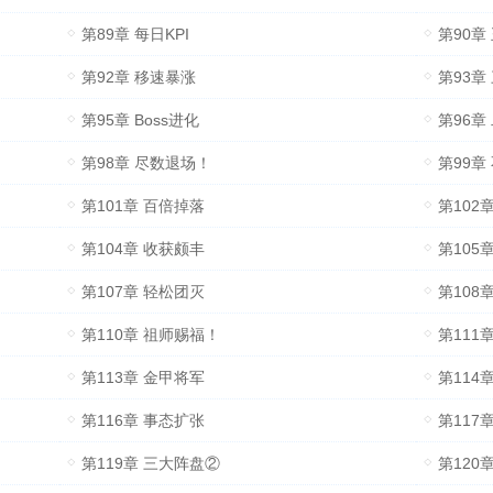
第89章 每日KPI
第90章
第92章 移速暴涨
第93章
第95章 Boss进化
第96章
第98章 尽数退场！
第99章
第101章 百倍掉落
第102
第104章 收获颇丰
第105
第107章 轻松团灭
第108
第110章 祖师赐福！
第111
第113章 金甲将军
第114
第116章 事态扩张
第117
第119章 三大阵盘②
第120