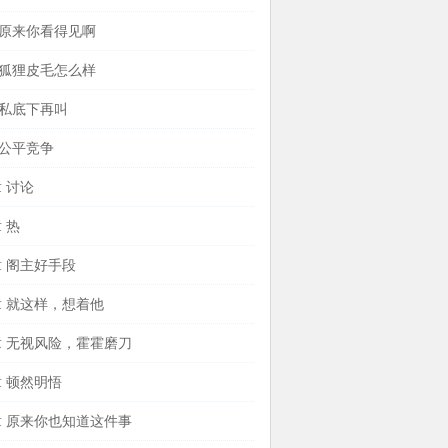
 原来你看得见啊
 狐狸皮毛怎么样
 私底下再叫
 公平竞争
章 讨论
 热
章 阁主好手段
章 就这样，想着他
章 无视风险，霍霍磨刀
章 顿然明悟
章 原来你也知道这件事