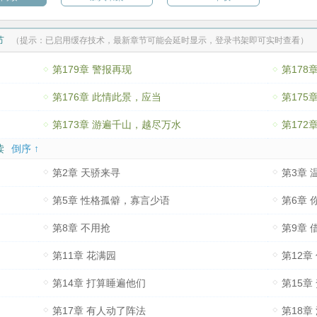
，孤僻寡语的剑修……六天骄之二三四五六都逐渐围着她转了起来。暴戾
一说他家大业大随便花；冰冷且公事公办的天骄之二表示我就贪恋阳光怎
的黑芝麻汤圆炼丹师说要和她一起求长生；孤僻寡语的剑修带她御剑飞行
节
（提示：已启用缓存技术，最新章节可能会延时显示，登录书架即可实时查看）
有魅惑热情的天骄之五，阴鸷跟踪的天骄之六……苏云窈扶额，表示我真
第179章 警报再现
第178
天骄：你不是什么女配，你只能是我的梦中情配。
第176章 此情此景，应当
第175
第173章 游遍千山，越尽万水
第172
读
倒序 ↑
第2章 天骄来寻
第3章
第5章 性格孤僻，寡言少语
第6章 
第8章 不用抢
第9章 
第11章 花满园
第12章
第14章 打算睡遍他们
第15章
第17章 有人动了阵法
第18章