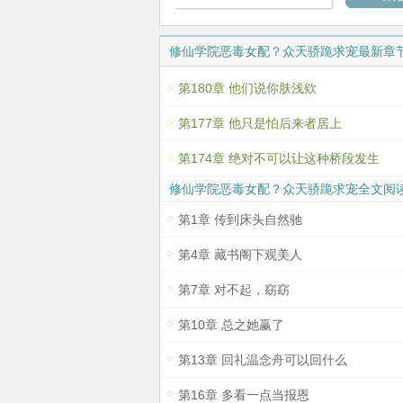
丹少年郎
的天骄之
软萌温和
修仙学院恶毒女配？众天骄跪求宠最新章
天涯。还
第180章 他们说你肤浅欸
女配。众
第177章 他只是怕后来者居上
第174章 绝对不可以让这种桥段发生
修仙学院恶毒女配？众天骄跪求宠全文阅
第1章 传到床头自然驰
第4章 藏书阁下观美人
第7章 对不起，窈窈
第10章 总之她赢了
第13章 回礼温念舟可以回什么
第16章 多看一点当报恩