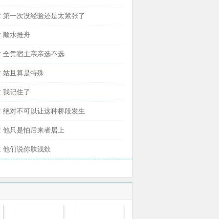
章 第一次没经验还是太紧张了
章 顺水推舟
章 全凭宿主亲亲选不选
章 姑且算是特殊
章 我记住了
章 绝对不可以让这种桥段发生
章 他只是怕后来者居上
章 他们说你肤浅欸