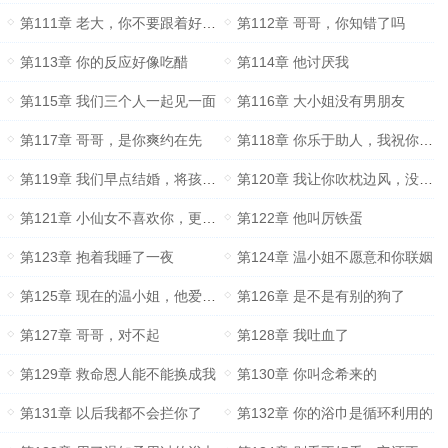
第111章 老大，你不要跟着好人学好了
第112章 哥哥，你知错了吗
第113章 你的反应好像吃醋
第114章 他讨厌我
第115章 我们三个人一起见一面
第116章 大小姐没有男朋友
第117章 哥哥，是你爽约在先
第118章 你乐于助人，我祝你生八个儿子
第119章 我们早点结婚，将孩子的事情提上日程
第120章 我让你吹枕边风，没让你火上浇油
第121章 小仙女不喜欢你，更不想给你生孩子
第122章 他叫厉铁蛋
第123章 抱着我睡了一夜
第124章 温小姐不愿意和你联姻
第125章 现在的温小姐，他爱答不理，以后让他高攀不起
第126章 是不是有别的狗了
第127章 哥哥，对不起
第128章 我吐血了
第129章 救命恩人能不能换成我
第130章 你叫念希来的
第131章 以后我都不会拦你了
第132章 你的浴巾是循环利用的