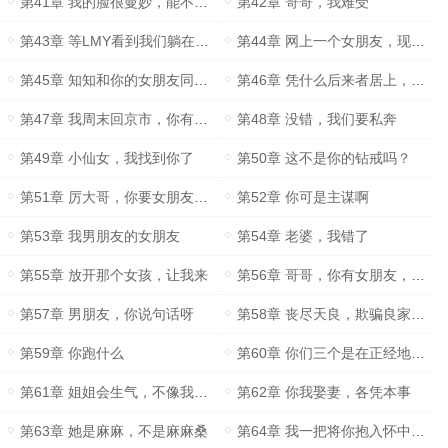
第41章 我的脸很曼妙，能不能换个地方打
第42章 哥哥，我难受
第43章 等LMY看到我们躺在婚床上，他会怎么想
第44章 网上一个女朋友，现实一个女朋友
第45章 知知和你的女朋友同时掉入水里，你救谁
第46章 凭什么后来者居上，因为后者又争又抢
第47章 我周末回京市，你有没有时间见面？
第48章 没错，我们要私奔
第49章 小仙女，我找到你了
第50章 这不是你的钻戒吗？
第51章 厉大哥，你要女朋友不要
第52章 你可是主谋啊
第53章 我男朋友的女朋友
第54章 老婆，我错了
第55章 放开那个女孩，让我来
第56章 哥哥，你有女朋友，我不给你亲
第57章 男朋友，你说句话呀
第58章 丧尽天良，欺骗良家妇男感情
第59章 你跑什么
第60章 你们三个是在正经地方认识的吗
第61章 姐姐会生气，不像我，我只会心疼哥哥
第62章 你我娶妻，各凭本事
第63章 她是麻麻，不是麻麻桑
第64章 我一把将你抱入怀中，亲烂你的嘴