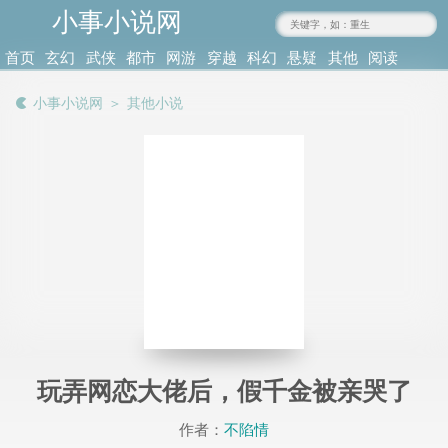
小事小说网
www.xiaoshi.org
首页
玄幻
武侠
都市
网游
穿越
科幻
悬疑
其他
阅读
小说
仙侠
小说
竞技
小说
小说
推理
小说
记录
小事小说网
＞
其他小说
玩弄网恋大佬后，假千金被亲哭了
作者：
不陷情